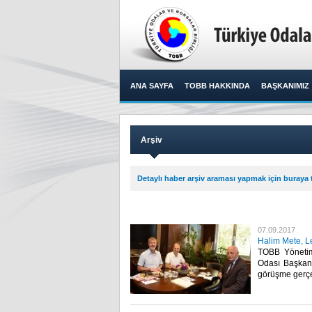
ANA SAYFA
TOBB HAKKINDA
BAŞKANIMIZ
Arşiv
Detaylı haber arşiv araması yapmak için buraya t
07.09.2017
Halim Mete, Le
TOBB Yönetim 
Odası Başkanı
görüşme gerçekl