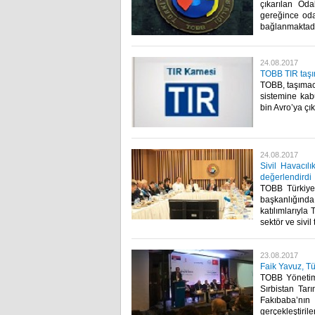
çıkarılan Oda
gereğince oda
bağlanmaktadır
24.08.2017
TOBB TIR taşı
TOBB, taşımacı
sistemine kab
bin Avro’ya çıka
24.08.2017
Sivil Havacıl
değerlendirdi
TOBB Türkiye 
başkanlığında
katılımlarıyla
sektör ve sivil
23.08.2017
Faik Yavuz, Tü
TOBB Yönetim
Sırbistan Tar
Fakıbaba’nın
gerçekleştiri