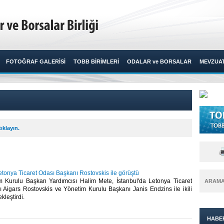
FOTOĞRAF GALERİSİ
TOBB BİRİMLERİ
ODALAR ve BORSALAR
MEVZUA
ıklayın.
tonya Ticaret Odası Başkanı Rostovskis ile görüştü
Kurulu Başkan Yardımcısı Halim Mete, İstanbul'da Letonya Ticaret
ARAM
 Aigars Rostovskis ve Yönetim Kurulu Başkanı Janis Endzins ile ikili
eştirdi. ​
HABE