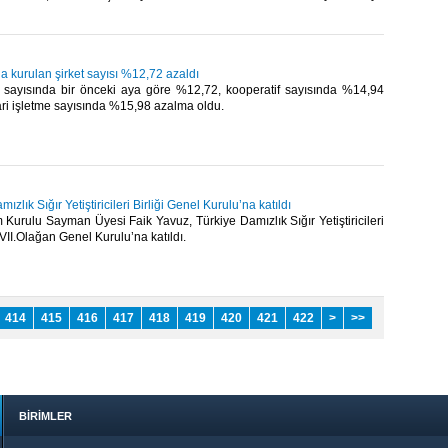
 kurulan şirket sayısı %12,72 azaldı
t sayısında bir önceki aya göre %12,72, kooperatif sayısında %14,94
cari işletme sayısında %15,98 azalma oldu.​
ızlık Sığır Yetiştiricileri Birliği Genel Kurulu’na katıldı
urulu Sayman Üyesi Faik Yavuz, Türkiye Damızlık Sığır Yetiştiricileri
VII.Olağan Genel Kurulu’na katıldı.​
414
415
416
417
418
419
420
421
422
>
>>
BİRİMLER