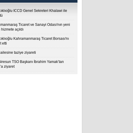
cıklıoğlu ICCD Genel Sekreteri Khalawi ile
tü
manmaraş Ticaret ve Sanayi Odası'nın yeni
 hizmete açıldı
cıklıoğlu Kahramanmaraş Ticaret Borsası'nı
t etti
ailesine taziye ziyareti
Giresun TSO Başkanı İbrahim Yamak’tan
a ziyaret