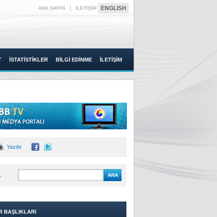
|
ENGLISH
ANA SAYFA
İLETİŞİM
T
İSTATİSTİKLER
BİLGİ EDİNME
İLETİŞİM
Yazdır
A
R BAŞLIKLARI