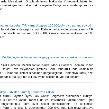
larda Mesleklerin Gruplandırılması Hakkında Yönetmelik hükümleri
 meslek grupları hakkındaki şikayetler Birliğimizce incelenip, sonuca
.​
malarında beher TIR Karnesi başına 100.000,- Avro’yu garanti ediyor!
lık sektörüne desteğini artırdı. Daha önce karayolu taşımacılarının TIR
ul teminatlarını düşüren TOBB, TIR Karnesi teminat limitlerini de 100
rdı.​
ık Meclisi, üçüncü havaalanına geçiş aşamaları ve sektör sorunlarını
Sivil Havacılık Meclisi toplantısında, Meclis Başkanı Teoman Tosun
, Devlet Hava Meydanları İşletmesi Genel Müdürü Funda Ocak’ın da
 TOBB İstanbul Hizmet Binasında gerçekleştirildi. Toplantıya kamu, özel
 toplum kuruluşlarının üst düzey temsilcileri büyük ilgi gösterdi.​
rkiye-Sırbistan Tarım İş Forumu’na katıldı
 Kurulu Sayman Üyesi Faik Yavuz, Belgrad’ta düzenlenen Türkiye-
ım İş Fuarı’na katıldı. Tarım Gıda ve Hayvancılık Bakanı Ahmet Eşref
 başkanlığında Türk özel sektör temsilcilerinin de katılımıyla
len Forum, iki ülke iş dünyasından 200 civarında katılımcıyı biraraya