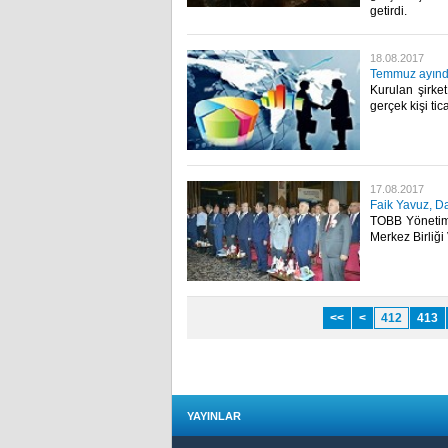
getirdi.​
18.08.2017
Temmuz ayında
Kurulan şirke
gerçek kişi ti
17.08.2017
Faik Yavuz, Dam
TOBB Yönetim K
Merkez Birliği 
<<
<
412
413
YAYINLAR