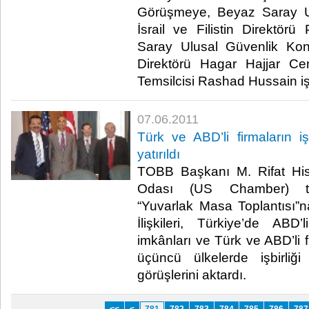
Görüşmeye, Beyaz Saray U
İsrail ve Filistin Direktö
Saray Ulusal Güvenlik Ko
Direktörü Hagar Hajjar C
Temsilcisi Rashad Hussain iştira
07.06.2011
Türk ve ABD’li firmaların iş
yatırıldı
TOBB Başkanı M. Rifat Hisa
Odası (US Chamber) tar
“Yuvarlak Masa Toplantısı”n
İlişkileri, Türkiye’de ABD’l
imkânları ve Türk ve ABD’li f
üçüncü ülkelerde işbirliğ
görüşlerini aktardı.​ ​