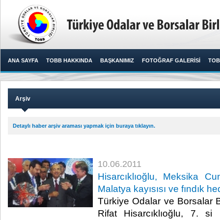
ANA SAYFA
TOBB HAKKINDA
BAŞKANIMIZ
FOTOĞRAF GALERİSİ
TOB
Arşiv
Detaylı haber arşiv araması yapmak için buraya tıklayın.
10.06.2011
Hisarcıklıoğlu, Meksika C
Malatya kayısısı ve fındık hed
Türkiye Odalar ve Borsalar B
Rifat Hisarcıklıoğlu, 7. s