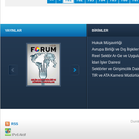
<<
<
781
782
783
784
785
786
787
YAYINLAR
BİRİMLER
Hukuk Müşavirliği
Avrupa Birliği ve Dış İlişkile
Reel Sektör Ar-Ge ve Uygul
İdari İşler Dairesi
Sektörler ve Girişimcilik Dai
TIR ve ATA Karnesi Müdürl
Özetle TOBB
Ekonomik R
Dumlu
RSS
IPv6 Aktif