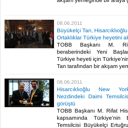
akşam yemeğinde bir araya g
08.06.2011
Büyükelçi Tan, Hisarcıklıoğlu
Ortaklıklar Türkiye heyetini
TOBB Başkanı M. Rifat
beraberindeki Yeni Başlan
Türkiye heyeti için Türkiye’
Tan tarafından bir akşam yeme
08.06.2011
Hisarcıklıoğlu New Yor
Nezdindeki Daimi Temsilci
görüştü
TOBB Başkanı M. Rifat Hisa
kapsamında Türkiye’nin
Temsilcisi Büyükelçi Ertu