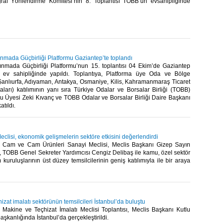
raf Yönlendirme Komitesi’nin 8. Toplantısı TOBB’un evsahipliğinde
nmada Güçbirliği Platformu Gaziantep’te toplandı
ınmada Güçbirliği Platformu’nun 15. toplantısı 04 Ekim’de Gaziantep
 ev sahipliğinde yapıldı. Toplantıya, Platforma üye Oda ve Bölge
(Şanlıurfa, Adıyaman, Antakya, Osmaniye, Kilis, Kahramanmaraş Ticaret
ları) katılımının yanı sıra Türkiye Odalar ve Borsalar Birliği (TOBB)
u Üyesi Zeki Kıvanç ve TOBB Odalar ve Borsalar Birliği Daire Başkanı
ıldı.​
lisi, ekonomik gelişmelerin sektöre etkisini değerlendirdi
 Cam ve Cam Ürünleri Sanayi Meclisi, Meclis Başkanı Gizep Sayın
, TOBB Genel Sekreter Yardımcısı Cengiz Delibaş ile kamu, özel sektör
m kuruluşlarının üst düzey temsilcilerinin geniş katılımıyla ile bir araya
izat imalatı sektörünün temsilcileri İstanbul’da buluştu
Makine ve Teçhizat İmalatı Meclisi Toplantısı, Meclis Başkanı Kutlu
aşkanlığında İstanbul’da gerçekleştirildi.​