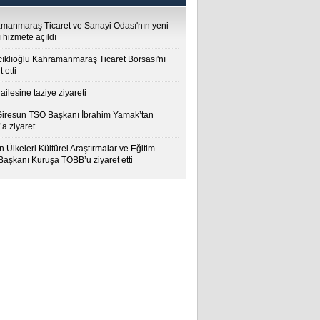
manmaraş Ticaret ve Sanayi Odası'nın yeni
 hizmete açıldı
cıklıoğlu Kahramanmaraş Ticaret Borsası'nı
t etti
ailesine taziye ziyareti
Giresun TSO Başkanı İbrahim Yamak’tan
a ziyaret
 Ülkeleri Kültürel Araştırmalar ve Eğitim
 Başkanı Kuruşa TOBB’u ziyaret etti