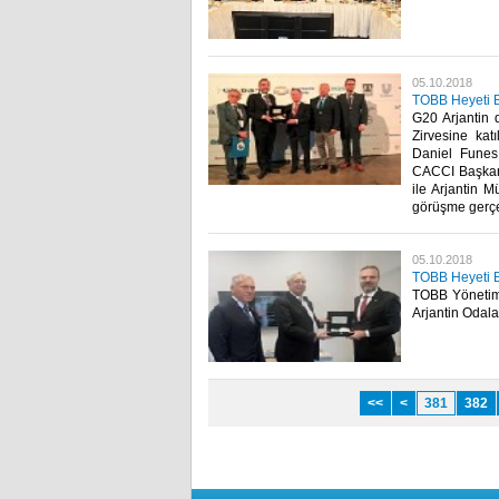
05.10.2018
TOBB Heyeti B2
G20 Arjantin 
Zirvesine kat
Daniel Funes
CACCI Başkanı
ile Arjantin M
görüşme gerçek
05.10.2018
TOBB Heyeti B
TOBB Yönetim 
Arjantin Odalar 
<<
<
381
382