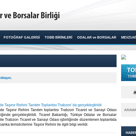
FOTOĞRAF GALERİSİ
TOBB BİRİMLERİ
ODALAR ve BORSALAR
MEVZUA
ıklayın.
rde Taşınır Rehini Tanıtım Toplantısı Trabzon´da gerçekleştirildi
rde Taşınır Rehini Tanıtım toplantısı Trabzon Ticaret ve Sanayi Odası
ARAM
iğinde gerçekleştirildi. Ticaret Bakanlığı, Türkiye Odalar ve Borsalar
 ile Trabzon Ticaret ve Sanayi Odası işbirliğinde düzenlenen toplantıda
nka temsilcilerine Taşınır Rehini ile ilgili bilgi verildi. ​
HABE