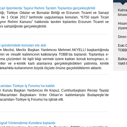
ari İşlemlerde Taşınır Rehini Tanıtım Toplantısı gerçekleştirildi
Kahra
lığı, Türkiye Odalar ve Borsalar Birliği ve Erzurum Ticaret ve Sanayi
binası
ği ile 1 Ocak 2017 tarihinde uygulamaya konulan, “6750 sayılı Ticari
şınır Rehini Kanunu” hakkında tanıtım toplantısı Erzurum Ticaret ve
Hisar
 sahipliğinde gerçekleştirildi.​
ziyare
Diren 
i gündemdeki konuları ele aldı
Eski 
ım Meclisi, Meclis Başkan Yardımcısı Mehmet AKYELLİ başkanlığında
TOBB’
nin ve misafir katılımcının katkılarıyla TOBB’da toplandı. Toplantıya e-
ma çözümleri ile ilgili bilgi vermek üzere katılan konuk konuşmacı, e-
Balkan
ler ve e-kimlik kartı alanlarına gerçekleştirdikleri yatırımla, kimlik
Vakfı
htekarlıkta kullanımının büyük ölçüde önüne geçebildiklerini aktardı.​
aristan-Türkiye İş Forumu’na katıldı
 Kurulu Başkan Yardımcısı Ali Kopuz, Cumhurbaşkanı Recep Tayyip
acaristan Başbakanı Vctor Orban’ın katılımlarıyla Budapeşte’de
aristan-Türkiye İş Forumu’na iştirak etti.​
ograf Yönlendirme Komitesi toplandı