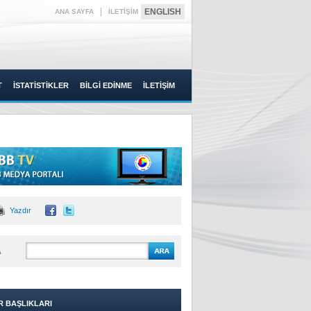
|
ENGLISH
ANA SAYFA
İLETİŞİM
T
İSTATİSTİKLER
BİLGİ EDİNME
İLETİŞİM
Yazdır
A
R BAŞLIKLARI