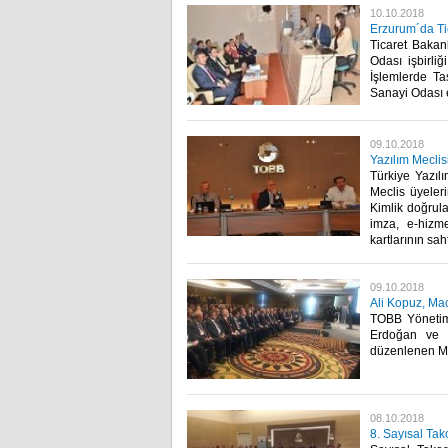
10.10.2018
Erzurum´da Tic
Ticaret Bakan
Odası işbirli
İşlemlerde Ta
Sanayi Odası ev
09.10.2018
Yazılım Meclis
Türkiye Yazıl
Meclis üyeleri
Kimlik doğrula
imza, e-hizmet
kartlarının sa
09.10.2018
Ali Kopuz, Mac
TOBB Yönetim
Erdoğan ve M
düzenlenen Mac
08.10.2018
8. Sayısal Tak