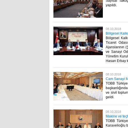
Sayısal Takog
yapıldı.​
08.10.2018
Bölgesel Kalkı
Bölgesel Kalk
Ticaret Odası
Ajanslarının 
ve Sanayi Oda
Yönetim Kurul
Hasan Erbay kat
08.10.2018
Cam Sanayi Mec
TOBB Türkiye
başkanlığında
ve sivil toplu
geldi.​
08.10.2018
Makine ve teçh
TOBB Türkiye 
Karavelioğlu b