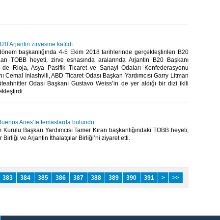
0 Arjantin zirvesine katıldı
dönem başkanlığında 4-5 Ekim 2018 tarihlerinde gerçekleştirilen B20
ılan TOBB heyeti, zirve esnasında aralarında Arjantin B20 Başkanı
 de Rioja, Asya Pasifik Ticaret ve Sanayi Odaları Konfederasyonu
 Cemal Iniashvili, ABD Ticaret Odası Başkan Yardımcısı Garry Litman
üteahhitler Odası Başkanı Gustavo Weiss’in de yer aldığı bir dizi ikili
leştirdi.​
uenos Aires’te temaslarda bulundu
Kurulu Başkan Yardımcısı Tamer Kıran başkanlığındaki TOBB heyeti,
Birliği ve Arjantin İthalatçılar Birliği’ni ziyaret etti. ​
383
384
385
386
387
388
389
390
391
>
>>