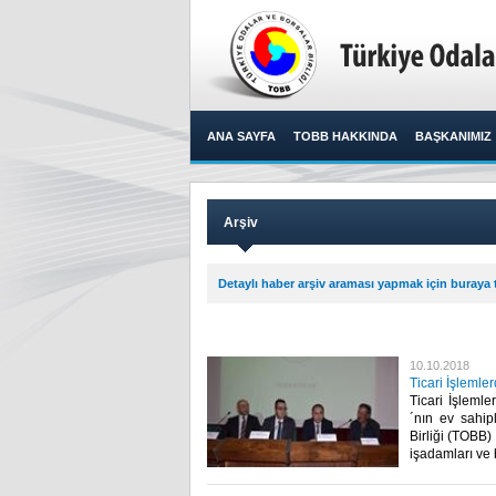
ANA SAYFA
TOBB HAKKINDA
BAŞKANIMIZ
Arşiv
Detaylı haber arşiv araması yapmak için buraya t
10.10.2018
Ticari İşlemle
Ticari İşlemle
´nın ev sahipl
Birliği (TOBB)
işadamları ve ba