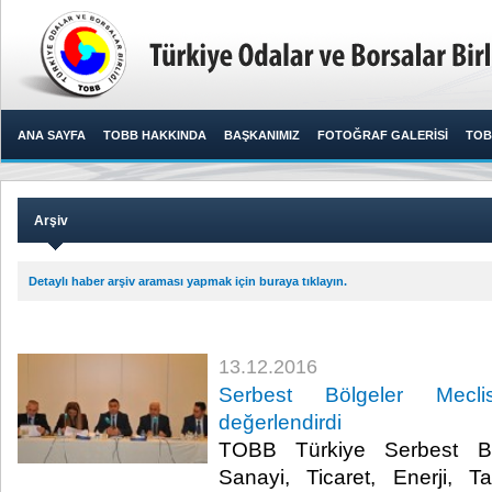
ANA SAYFA
TOBB HAKKINDA
BAŞKANIMIZ
FOTOĞRAF GALERİSİ
TOB
Arşiv
Detaylı haber arşiv araması yapmak için buraya tıklayın.
13.12.2016
Serbest Bölgeler Mecli
değerlendirdi
TOBB Türkiye Serbest Bö
Sanayi, Ticaret, Enerji, T