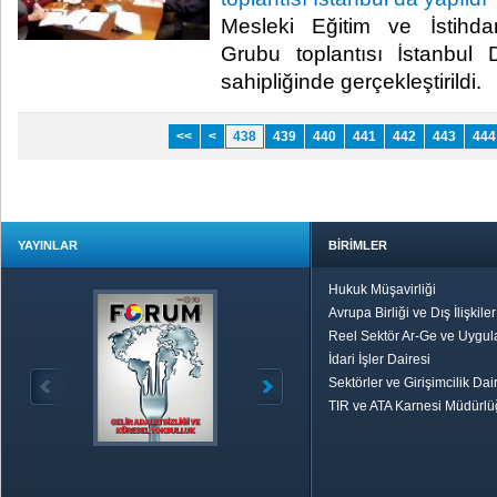
Mesleki Eğitim ve İstihda
Grubu toplantısı İstanbul
sahipliğinde gerçekleştirildi.​
<<
<
438
439
440
441
442
443
444
YAYINLAR
BİRİMLER
Hukuk Müşavirliği
Avrupa Birliği ve Dış İlişkile
Reel Sektör Ar-Ge ve Uygul
İdari İşler Dairesi
Sektörler ve Girişimcilik Dai
TIR ve ATA Karnesi Müdürl
Özetle TOBB
Ekonomik R