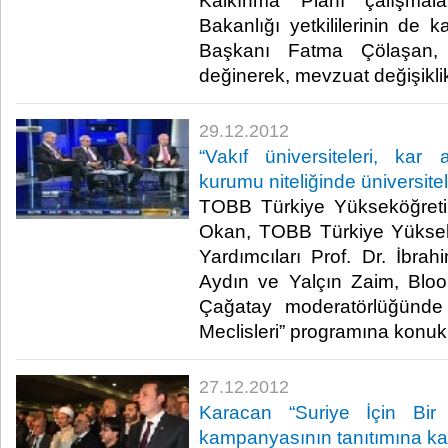
Kalkınma Planı çalışmala
Bakanlığı yetkililerinin de ka
Başkanı Fatma Çölaşan, s
değinerek, mevzuat değişiklikle
29.12.2012
“Vakıf üniversiteleri, k
kurumu niteliğinde üniversitel
TOBB Türkiye Yükseköğreti
Okan, TOBB Türkiye Yüksek
Yardımcıları Prof. Dr. İbra
Aydın ve Yalçın Zaim, Blo
Çağatay moderatörlüğünde g
Meclisleri” programına konuk ol
27.12.2012
Karacan “Suriye İçin Bir
kampanyasının tanıtımına kat