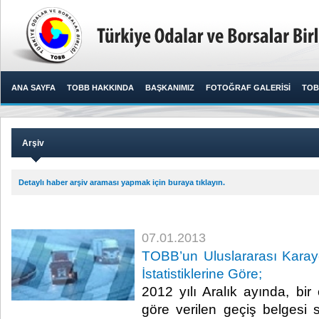
ANA SAYFA
TOBB HAKKINDA
BAŞKANIMIZ
FOTOĞRAF GALERİSİ
TOB
Arşiv
Detaylı haber arşiv araması yapmak için buraya tıklayın.
07.01.2013
TOBB’un Uluslararası Karayol
İstatistiklerine Göre;
2012 yılı Aralık ayında, bir 
göre verilen geçiş belgesi s