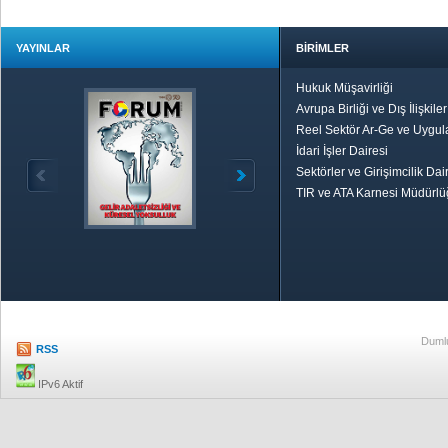
YAYINLAR
BİRİMLER
Hukuk Müşavirliği
Avrupa Birliği ve Dış İlişkile
Reel Sektör Ar-Ge ve Uygul
İdari İşler Dairesi
Sektörler ve Girişimcilik Dai
TIR ve ATA Karnesi Müdürl
Özetle TOBB
Ekonomik R
Dumlu
RSS
IPv6 Aktif