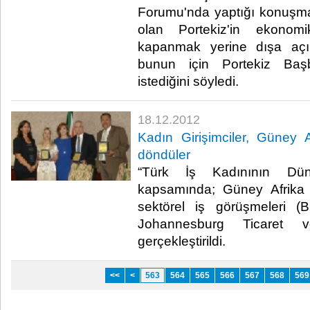
Forumu'nda yaptığı konuşmad
olan Portekiz'in ekonom
kapanmak yerine dışa açıl
bunun için Portekiz Başb
istediğini söyledi.​ ​
18.12.2012
Kadın Girişimciler, Güney Afr
döndüler
“Türk İş Kadınının Düny
kapsamında; Güney Afrika İ
sektörel iş görüşmeleri (B
Johannesburg Ticaret 
gerçekleştirildi.​ ​
<<
<
563
564
565
566
567
568
569