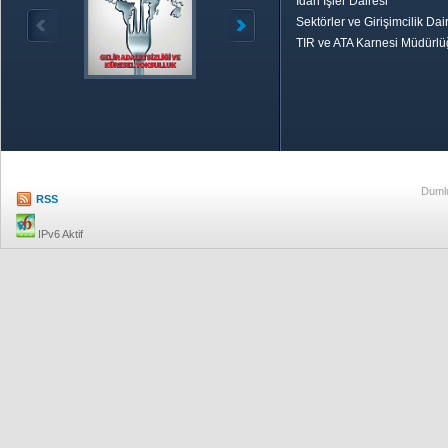
İdari İşler Dairesi
Sektörler ve Girişimcilik Dai
TIR ve ATA Karnesi Müdürl
Özetle TOBB
Ekonomik R
Dumlu
RSS
IPv6 Aktif