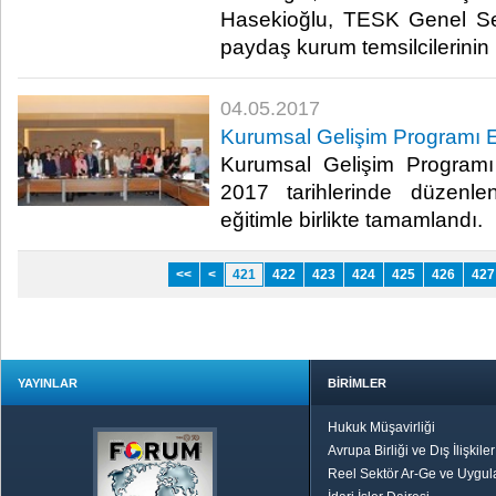
Hasekioğlu, TESK Genel Sek
paydaş kurum temsilcilerinin ka
04.05.2017
Kurumsal Gelişim Programı E
Kurumsal Gelişim Programı 
2017 tarihlerinde düzen
eğitimle birlikte tamamlandı.​
<<
<
421
422
423
424
425
426
427
YAYINLAR
BİRİMLER
Hukuk Müşavirliği
Avrupa Birliği ve Dış İlişkile
Reel Sektör Ar-Ge ve Uygul