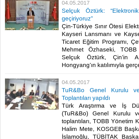
04.05.2017
Selçuk Öztürk: “Elektron
geçiriyoruz”
Çin-Türkiye Sınır Ötesi Elektr
Kayseri Lansmanı ve Kayser
Ticaret Eğitim Programı, Çe
Mehmet Özhaseki, TOBB 
Selçuk Öztürk, Çin’in A
Hongyang’ın katılımıyla gerçekl
04.05.2017
TuR&Bo Genel Kurulu ve
Toplantıları yapıldı
Türk Araştırma ve İş Dün
(TuR&Bo) Genel Kurulu v
toplantıları, TOBB Yönetim 
Halim Mete, KOSGEB Başka
İslamoğlu, TÜBİTAK Başka