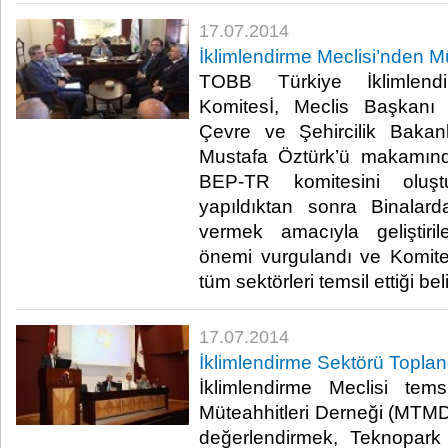
17.07.2014
İklimlendirme Meclisi’nden M
TOBB Türkiye İklimlend
Komitesİ, Meclis Başkanı 
Çevre ve Şehircilik Bakanl
Mustafa Öztürk’ü makamında 
BEP-TR komitesini oluştu
yapıldıktan sonra Binalard
vermek amacıyla geliştiri
önemi vurgulandı ve Komite ü
tüm sektörleri temsil ettiği belirt
17.07.2014
İklimlendirme Sektörü Toplan
İklimlendirme Meclisi tems
Müteahhitleri Derneği (MTMD)
değerlendirmek, Teknopark