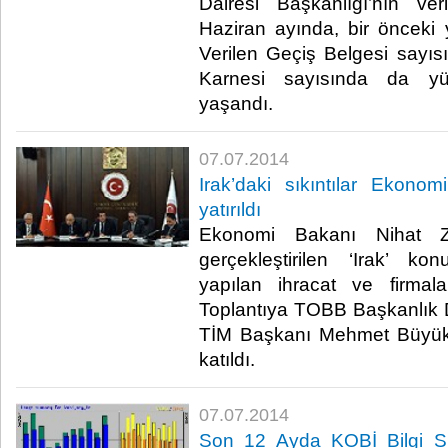
Dairesi Başkanlığı’nın ver
Haziran ayında, bir önceki 
Verilen Geçiş Belgesi sayıs
Karnesi sayısında da yü
yaşandı.​
07.07.2014
Irak’daki sıkıntılar Ekono
yatırıldı
Ekonomi Bakanı Nihat Ze
gerçekleştirilen ‘Irak’ ko
yapılan ihracat ve firmal
Toplantıya TOBB Başkanlık 
TİM Başkanı Mehmet Büyükek
katıldı.​
07.07.2014
Son 12 Ayda KOBİ Bilgi Sit