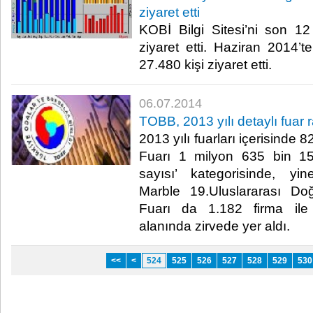
ziyaret etti
KOBİ Bilgi Sitesi’ni son 1
ziyaret etti. Haziran 2014’te
27.480 kişi ziyaret etti.​
06.07.2014
TOBB, 2013 yılı detaylı fuar 
2013 yılı fuarları içerisinde 
Fuarı 1 milyon 635 bin 152 
sayısı’ kategorisinde, yi
Marble 19.Uluslararası Doğ
Fuarı da 1.182 firma ile ‘
alanında zirvede yer aldı.​
<<
<
524
525
526
527
528
529
530