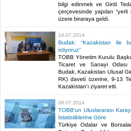
bilgi edinmek ve Girdi Tedar
çerçevesinde yapılan “yerli
üzere biraraya geldi. ​
14.07.2014
Budak: “Kazakistan ile ba
istiyoruz”
TOBB Yönetim Kurulu Başka
Ticaret ve Sanayi Odası
Budak, Kazakistan Ulusal Gir
RK) daveti üzerine, 9-13 T
Kazakistan’ı ziyaret etti.​
08.07.2014
TOBB’un Uluslararası Karayol
İstatistiklerine Göre
Türkiye Odalar ve Borsalar