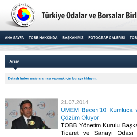
ANA SAYFA
TOBB HAKKINDA
BAŞKANIMIZ
FOTOĞRAF GALERİSİ
TOB
Arşiv
Detaylı haber arşiv araması yapmak için buraya tıklayın.
21.07.2014
UMEM Beceri’10 Kumluca ve
Çözüm Oluyor
TOBB Yönetim Kurulu Başka
Ticaret ve Sanayi Odası