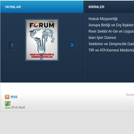
YAYINLAR
BİRİMLER
Hukuk Müşavirliği
Avrupa Birliği ve Dış İlişkile
Reel Sektör Ar-Ge ve Uygul
İdari İşler Dairesi
Sektörler ve Girişimcilik Dai
TIR ve ATA Karnesi Müdürl
Özetle TOBB
Ekonomik R
Dumlu
RSS
IPv6 Aktif