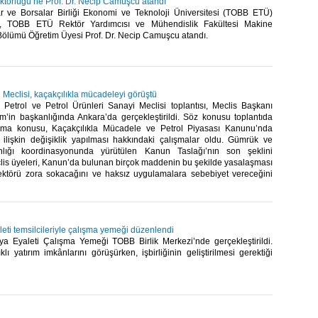
örlüğü’ne Prof. Dr. Necip Camuşcu atandı
lar ve Borsalar Birliği Ekonomi ve Teknoloji Üniversitesi (TOBB ETÜ)
e, TOBB ETÜ Rektör Yardımcısı ve Mühendislik Fakültesi Makine
ölümü Öğretim Üyesi Prof. Dr. Necip Camuşcu atandı. ​
i Meclisi, kaçakçılıkla mücadeleyi görüştü
Petrol ve Petrol Ürünleri Sanayi Meclisi toplantısı, Meclis Başkanı
in başkanlığında Ankara’da gerçekleştirildi. Söz konusu toplantıda
tışma konusu, Kaçakçılıkla Mücadele ve Petrol Piyasası Kanunu’nda
 ilişkin değişiklik yapılması hakkındaki çalışmalar oldu. Gümrük ve
nlığı koordinasyonunda yürütülen Kanun Taslağı’nın son şeklini
lis üyeleri, Kanun’da bulunan birçok maddenin bu şekilde yasalaşması
törü zora sokacağını ve haksız uygulamalara sebebiyet vereceğini
ti temsilcileriyle çalışma yemeği düzenlendi
 Eyaleti Çalışma Yemeği TOBB Birlik Merkezi’nde gerçekleştirildi.
ıklı yatırım imkânlarını görüşürken, işbirliğinin geliştirilmesi gerektiği