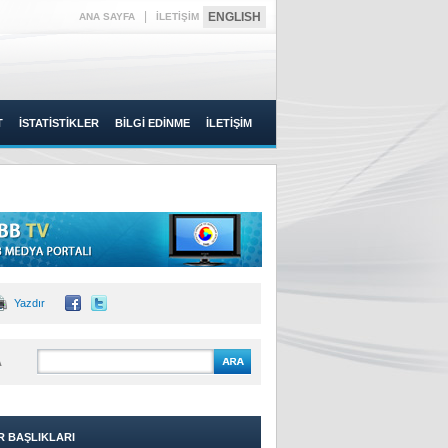
|
ENGLISH
ANA SAYFA
İLETİŞİM
T
İSTATİSTİKLER
BİLGİ EDİNME
İLETİŞİM
Yazdır
A
R BAŞLIKLARI