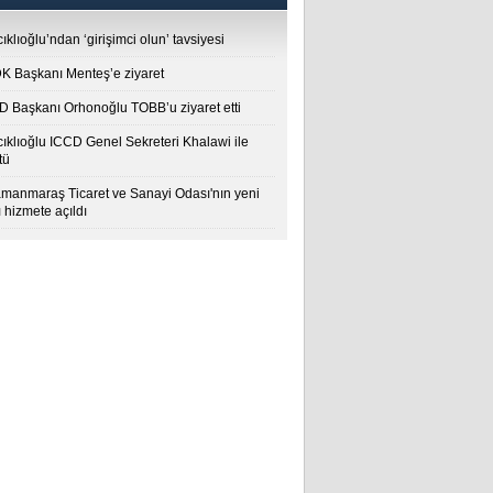
ıklıoğlu’ndan ‘girişimci olun’ tavsiyesi
 Başkanı Menteş’e ziyaret
 Başkanı Orhonoğlu TOBB’u ziyaret etti
cıklıoğlu ICCD Genel Sekreteri Khalawi ile
tü
manmaraş Ticaret ve Sanayi Odası'nın yeni
 hizmete açıldı