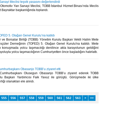
anayi Meclisi teşvik yasasını değerlendirdi
Otomotiv Yan Sanayi Meclisi, TOBB İstanbul Hizmet Binası’nda Meclis
Bayraktar başkanlığında toplandı.​ ​
OFED 5. Olağan Genel Kurulu’na katıldı
r ve Borsalar Birliği (TOBB) Yönetim Kurulu Başkan Vekili Halim Mete
sçüler Derneğinin (TOFED) 5. Olağan Genel Kurulu'na katıldı. Mete
ı konuşmada yolcu taşımacılığı denilince akla karayolunun geldiğini
ayoluyla yolcu taşımacılığının Cumhuriyetten önce başladığını hatırlattı.​ ​
Cumhurbaşkanı Obasanjo TOBB’u ziyaret etti
i Cumhurbaşkanı Olusegun Obasanjo TOBB’u ziyaret ederek TOBB
lu Başkan Yardımcısı Faik Yavuz ile görüştü. Görüşmede iki ülke
liği olanakları ele alındı.​ ​
555
556
557
558
559
560
561
562
563
>
>>