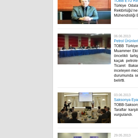
TOBB ETÜ Rekt
​ Türkiye Oda
Rektörlüğü’n
Mühendisliği B
06.06.2013
Petrol Ürünler
TOBB Türkiye 
Muammer Ekim’
öncelikli tar
kaçak petrole
Ticaret Baka
inceleyen mec
durumunda sek
belirtti. ​ ​
03.06.2013
Saksonya Eyale
TOBB-Saksonya
Taraflar karşıl
vurgulandı.​ ​
29.05.2013