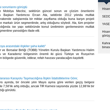
i sorunlarını görüştü
Hisarc
 Mobilya Meclisi, sektörün güncel sorun ve çözüm önerilerini
is Başkan Yardımcısı Ercan Ata, sektörde 2012 yılında mutfak
SEDDK
erakende satışlarında bir miktar zayıflama olduğu buna karşın projeli
kle markalı ürün segmentinde, artış olduğunu söyledi. Ata, tüm projeler
YASED
kıldığında ise yapı sektöründe konut üretiminin gerilemesinin mutfak
mentine yansıdığını ifade etti. ​ ​
Hisar
görüş
Kahra
sya arasındaki ilişkiler şaha kalktı"
binası
lar ve Borsalar Birliği (TOBB) Yönetim Kurulu Başkan Yardımcısı Halim
a ve Karadeniz bölgesinin önemli iki gücü Türkiye ve Rusya'nın
bölgede güvenlik, istikrar, refah havzası yaratacağını kaydetti. ​
rarası Karayolu Taşımacılığına İlişkin İstatistiklerine Göre;
ayıs ayında, bir önceki yılın Mayıs ayına göre verilen geçiş belgesi
e 7,58’lik artış olduğu, ancak TIR Karnesi sayısında yüzde 12,88’lik bir
ğı görüldü. ​