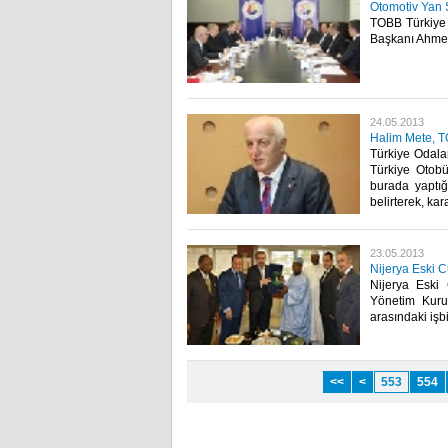
Otomotiv Yan S
TOBB Türkiye 
Başkanı Ahmet 
24.05.2013
Halim Mete, T
Türkiye Odala
Türkiye Otobü
burada yaptığ
belirterek, kar
23.05.2013
Nijerya Eski 
Nijerya Esk
Yönetim Kuru
arasındaki işbir
<<
<
553
554