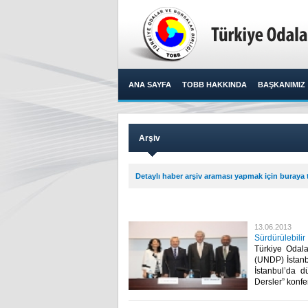
ANA SAYFA
TOBB HAKKINDA
BAŞKANIMIZ
Arşiv
Detaylı haber arşiv araması yapmak için buraya t
13.06.2013
Sürdürülebilir 
​ Türkiye Oda
(UNDP) İstanb
İstanbul’da d
Dersler” konfer