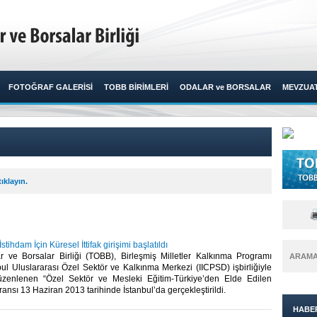
FOTOĞRAF GALERİSİ
TOBB BİRİMLERİ
ODALAR ve BORSALAR
MEVZUA
ıklayın.
İstihdam İçin Küresel İttifak girişimi başlatıldı
lar ve Borsalar Birliği (TOBB), Birleşmiş Milletler Kalkınma Programı
ARAM
ul Uluslararası Özel Sektör ve Kalkınma Merkezi (IICPSD) işbirliğiyle
üzenlenen “Özel Sektör ve Mesleki Eğitim-Türkiye’den Elde Edilen
ansı 13 Haziran 2013 tarihinde İstanbul’da gerçekleştirildi. ​
HABE