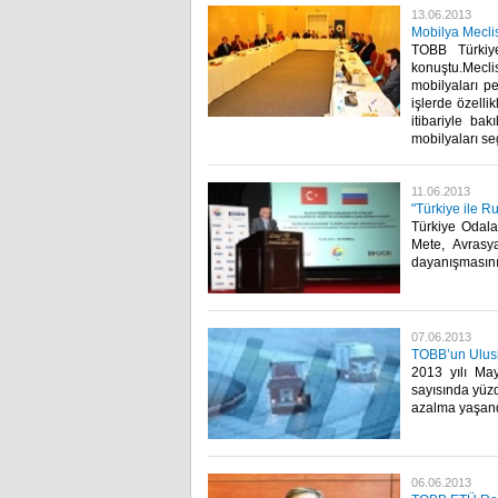
13.06.2013
Mobilya Meclis
TOBB Türkiye
konuştu.Mecl
mobilyaları p
işlerde özelli
itibariyle ba
mobilyaları seg
11.06.2013
"Türkiye ile Ru
​ Türkiye Oda
Mete, Avrasy
dayanışmasının 
07.06.2013
TOBB’un Ulusla
​ 2013 yılı M
sayısında yüzd
azalma yaşandı
06.06.2013