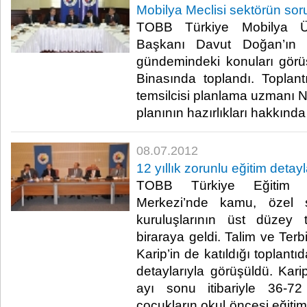
Mobilya Meclisi sektörün soru
TOBB Türkiye Mobilya Ürü
Başkanı Davut Doğan’ın b
gündemindeki konuları gör
Binasında toplandı. Toplan
temsilcisi planlama uzmanı N
planının hazırlıkları hakkında üy
08.07.2012
12 yıllık zorunlu eğitim detay
TOBB Türkiye Eğitim M
Merkezi’nde kamu, özel s
kuruluşlarının üst düzey tem
biraraya geldi. Talim ve Ter
Karip’in de katıldığı toplantıd
detaylarıyla görüşüldü. Kari
ayı sonu itibariyle 36-7
çocukların okul öncesi eğiti