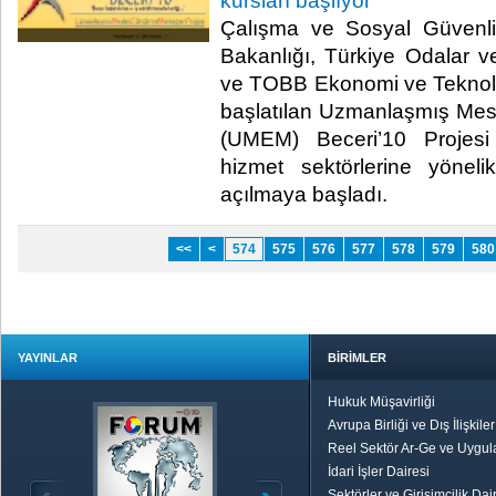
kursları başlıyor
Çalışma ve Sosyal Güvenlik
Bakanlığı, Türkiye Odalar ve
ve TOBB Ekonomi ve Teknoloji 
başlatılan Uzmanlaşmış Mes
(UMEM) Beceri’10 Projes
hizmet sektörlerine yönel
açılmaya başladı.​ ​
<<
<
574
575
576
577
578
579
580
YAYINLAR
BİRİMLER
Hukuk Müşavirliği
Avrupa Birliği ve Dış İlişkile
Reel Sektör Ar-Ge ve Uygul
İdari İşler Dairesi
Sektörler ve Girişimcilik Dai