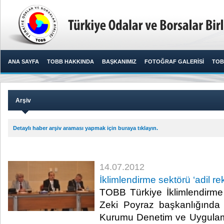
ANA SAYFA
TOBB HAKKINDA
BAŞKANIMIZ
FOTOĞRAF GALERİSİ
TOB
Arşiv
Detaylı haber arşiv araması yapmak için buraya tıklayın.
14.07.2012
İklimlendirme sektörü ‘adil reka
TOBB Türkiye İklimlendirme
Zeki Poyraz başkanlığında 
Kurumu Denetim ve Uygulam