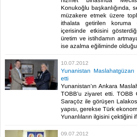
hizmet binasında Mecli
Konukoğlu başkanlığında, se
müzakere etmek üzere toplan
ithalata getirilen koruma
içerisinde etkisini gösterdi
üretim ve istihdamın artmaya
ise azalma eğiliminde olduğunu
10.07.2012
Yunanistan Maslahatgüzarı
etti
Yunanistan’ın Ankara Maslah
TOBB’u ziyaret etti. TOBB 
Saraçöz ile görüşen Lalakos
yapısı, gerekse Türk ekonomi
Yunanlıların ilgisini çektiğini ifad
09.07.2012