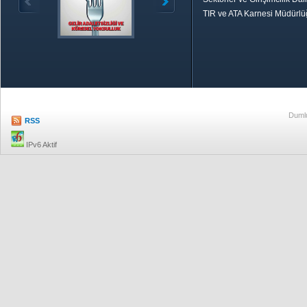
TIR ve ATA Karnesi Müdürl
Özetle TOBB
Ekonomik R
Dumlu
RSS
IPv6 Aktif