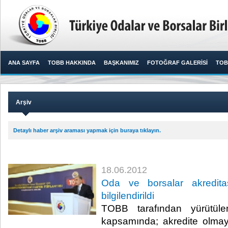
ANA SAYFA
TOBB HAKKINDA
BAŞKANIMIZ
FOTOĞRAF GALERİSİ
TOB
Arşiv
Detaylı haber arşiv araması yapmak için buraya tıklayın.
18.06.2012
Oda ve borsalar akredita
bilgilendirildi
TOBB tarafından yürütüle
kapsamında; akredite olmay