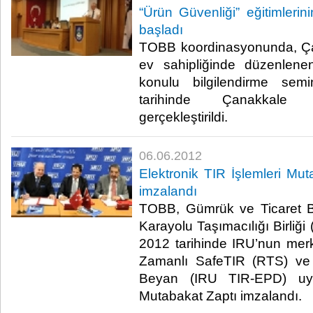
“Ürün Güvenliği” eğitimlerin
başladı
TOBB koordinasyonunda, Ça
ev sahipliğinde düzenle
konulu bilgilendirme sem
tarihinde Çanakkale T
gerçekleştirildi.​ ​
06.06.2012
Elektronik TIR İşlemleri Mu
imzalandı
TOBB, Gümrük ve Ticaret Ba
Karayolu Taşımacılığı Birliği
2012 tarihinde IRU’nun mer
Zamanlı SafeTIR (RTS) ve
Beyan (IRU TIR-EPD) uygu
Mutabakat Zaptı imzalandı.​ ​