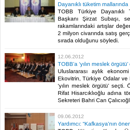
Dayanıklı tüketim mallarında
TOBB Türkiye Dayanıklı T
Başkanı Şirzat Subaşı, sek
rakamlarındaki artışlar değer
2 milyon civarında satış gerç
sırada olduğunu söyledi.​ ​
12.06.2012
TOBB’a ‘yılın meslek örgütü’
Uluslararası aylık ekonom
Ekovitrin, Türkiye Odalar ve 
‘yılın meslek örgütü’ seçt
Rifat Hisarcıklıoğlu adına t
Sekreteri Bahri Can Çalıcıoğlu a
09.06.2012
Yardımcı: “Kafkasya'nın önem