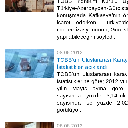
TOBB Yönetim Kurulu Üye
Türkiye-Azerbaycan-Gürcist
konuşmada Kafkasya’nın öne
işaret ederken, Türkiye’d
modernizasyonunun, Gürcis
yapılabileceğini söyledi.​ ​
08.06.2012
TOBB’un Uluslararası Karayol
İstatistikleri açıklandı
TOBB’un uluslararası karayol
istatistiklerine göre; 2012 yı
yılın Mayıs ayına göre 
sayısında yüzde 3,14’lü
sayısında ise yüzde 2,02’
görülüyor. ​ ​
06.06.2012