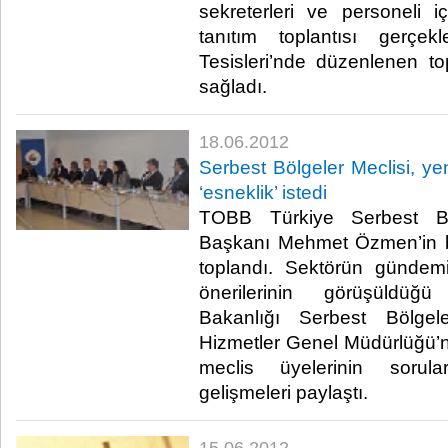
sekreterleri ve personeli i
tanıtım toplantısı gerçek
Tesisleri’nde düzenlenen top
sağladı. ​ ​
18.06.2012
Serbest Bölgeler Meclisi, ye
‘esneklik’ istedi
TOBB Türkiye Serbest Böl
Başkanı Mehmet Özmen’in b
toplandı. Sektörün günde
önerilerinin görüşüldüğ
Bakanlığı Serbest Bölgel
Hizmetler Genel Müdürlüğü’nü
meclis üyelerinin sorula
gelişmeleri paylaştı. ​ ​