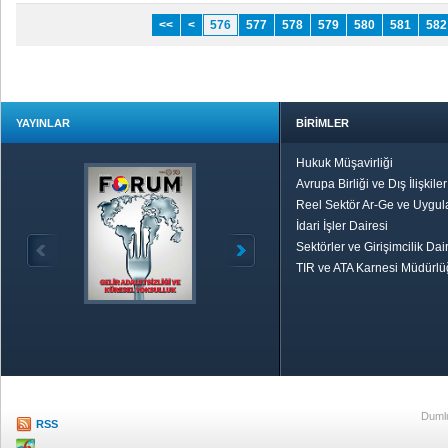
<<
<
576
577
578
579
580
581
582
YAYINLAR
BİRİMLER
Hukuk Müşavirliği
Avrupa Birliği ve Dış İlişkile
Reel Sektör Ar-Ge ve Uygul
İdari İşler Dairesi
Sektörler ve Girişimcilik Dai
TIR ve ATA Karnesi Müdürl
Özetle TOBB
Ekonomik R
Dumlu
RSS