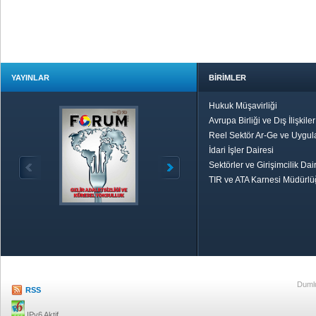
YAYINLAR
BİRİMLER
Hukuk Müşavirliği
Avrupa Birliği ve Dış İlişkile
Reel Sektör Ar-Ge ve Uygul
İdari İşler Dairesi
Sektörler ve Girişimcilik Dai
TIR ve ATA Karnesi Müdürl
Özetle TOBB
Ekonomik R
Dumlu
RSS
IPv6 Aktif