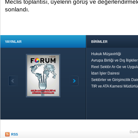
Meclis toplantısı, üyelerin görüş ve değerlendirmel
sonlandı.
YAYINLAR
BİRİMLER
Hukuk Müşavirliği
Avrupa Birliği ve Dış İlişkile
Reel Sektör Ar-Ge ve Uygul
İdari İşler Dairesi
Sektörler ve Girişimcilik Dai
TIR ve ATA Karnesi Müdürl
Özetle TOBB
Ekonomik R
Dumlu
RSS