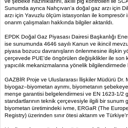
ve şebeke hazırlıklarını, akıllı pig kontrolleri ile SC
Sunumda ayrıca Nahçıvan’a doğal gaz arzı için Di
arzı için Yavuzlu ölçüm istasyonları ile kompresör 
onarım çalışmaları hakkında bilgiler aktarıldı.
EPDK Doğal Gaz Piyasası Dairesi Başkanlığı Ener
ise sunumunda 4646 sayılı Kanun ve ikincil mevzuat
piyasa bozucu davranışların önlenmesine ilişkin y
çerçevede PUE’de öngörülen değişiklikler ile son 
yapıcılık mekanizmalarına yönelik bilgilendirmede
GAZBİR Proje ve Uluslararası İlişkiler Müdürü Dr.
biyogaz–biyometan ayrımı, biyometanın şebekeye 
menşe garantisi belgelendirmesi ve EN 1623-1/2 ga
standartlarının teknik çerçevesiyle ilgili bir sunum 
biyometan üretimindeki ivme, ERGaR (The Euro
Registry) üzerinden sınır ötesi aktarım ve Türkiye’ni