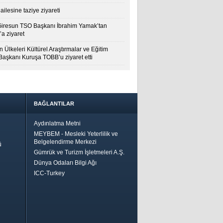
ailesine taziye ziyareti
Giresun TSO Başkanı İbrahim Yamak’tan
a ziyaret
 Ülkeleri Kültürel Araştırmalar ve Eğitim
 Başkanı Kuruşa TOBB’u ziyaret etti
BAĞLANTILAR
Aydınlatma Metni
MEYBEM - Mesleki Yeterlilik ve
Belgelendirme Merkezi
ü
Gümrük ve Turizm İşletmeleri A.Ş.
Dünya Odaları Bilgi Ağı
ICC-Turkey
Bir
ha İyi
 İçin