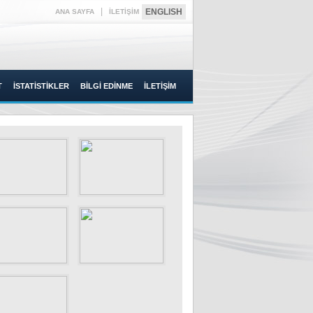
|
ENGLISH
ANA SAYFA
İLETİŞİM
T
İSTATİSTİKLER
BİLGİ EDİNME
İLETİŞİM