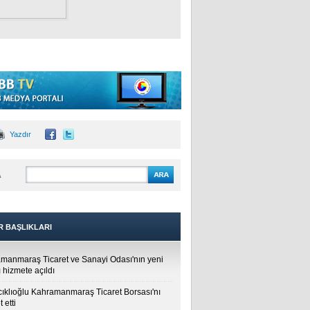
Yazdır
A
R BAŞLIKLARI
manmaraş Ticaret ve Sanayi Odası'nın yeni
 hizmete açıldı
cıklıoğlu Kahramanmaraş Ticaret Borsası'nı
t etti