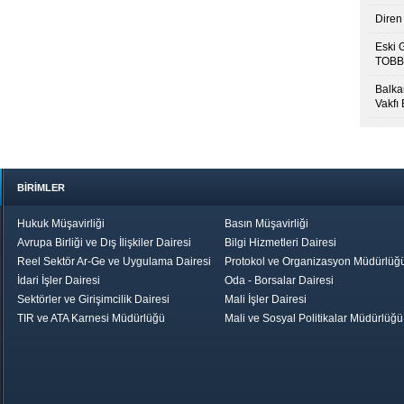
Diren 
Eski 
TOBB’
Balkan
Vakfı
BİRİMLER
Hukuk Müşavirliği
Basın Müşavirliği
Avrupa Birliği ve Dış İlişkiler Dairesi
Bilgi Hizmetleri Dairesi
Reel Sektör Ar-Ge ve Uygulama Dairesi
Protokol ve Organizasyon Müdürlüğ
İdari İşler Dairesi
Oda - Borsalar Dairesi
Sektörler ve Girişimcilik Dairesi
Mali İşler Dairesi
TIR ve ATA Karnesi Müdürlüğü
Mali ve Sosyal Politikalar Müdürlüğü
le TOBB
Ekonomik Rapor
Hizmet Şeref
Daha İyi 
Belgesi ve Plaket
Gelecek, Da
Töreni
Bir Türkiye