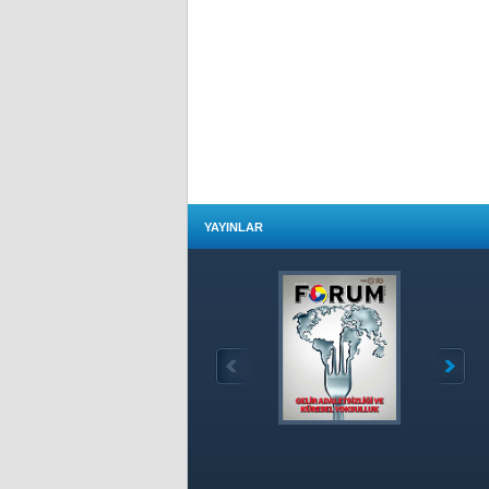
YAYINLAR
Özet