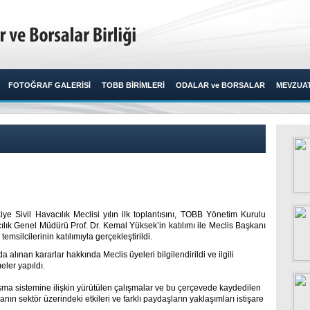
FOTOĞRAF GALERİSİ
TOBB BİRİMLERİ
ODALAR ve BORSALAR
MEVZUA
ye Sivil Havacılık Meclisi yılın ilk toplantısını, TOBB Yönetim Kurulu
lık Genel Müdürü Prof. Dr. Kemal Yüksek’in katılımı ile Meclis Başkanı
msilcilerinin katılımıyla gerçekleştirildi.​
a alınan kararlar hakkında Meclis üyeleri bilgilendirildi ve ilgili
ler yapıldı.
a sistemine ilişkin yürütülen çalışmalar ve bu çerçevede kaydedilen
ın sektör üzerindeki etkileri ve farklı paydaşların yaklaşımları istişare