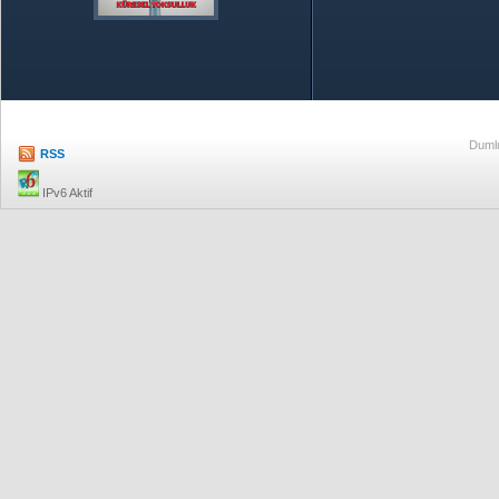
Özetle TOBB
Ekonomik R
Dumlu
RSS
IPv6 Aktif