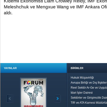
Kıdemli Ekonomisti Liam Crowley Reidy, IMF Ekono
Meleshchuk ve Mengxue Wang ve IMF Ankara Ofis
aldı.
YAYINLAR
BİRİMLER
Hukuk Müşavirliği
Avrupa Birliği ve Dış İlişkile
Reel Sektör Ar-Ge ve Uygul
İdari İşler Dairesi
Sektörler ve Girişimcilik Dai
TIR ve ATA Karnesi Müdürl