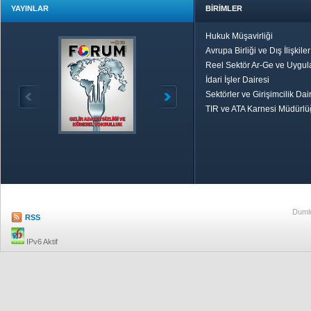
YAYINLAR
BİRİMLER
Hukuk Müşavirliği
Avrupa Birliği ve Dış İlişkile
Reel Sektör Ar-Ge ve Uygul
İdari İşler Dairesi
Sektörler ve Girişimcilik Dai
TIR ve ATA Karnesi Müdürl
Özetle TOBB
Ekonomik R
Dumlu
RSS
IPv6 Aktif