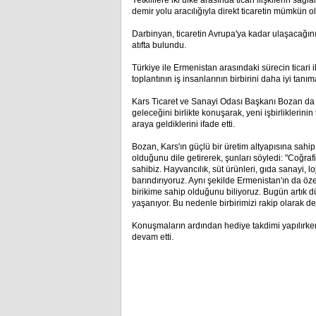
Yetkililere iki ülke arasında ticari ilişkilerin s
demir yolu aracılığıyla direkt ticaretin mümkün ola
Darbinyan, ticaretin Avrupa'ya kadar ulaşacağını 
atıfta bulundu.
Türkiye ile Ermenistan arasındaki sürecin ticari 
toplantının iş insanlarının birbirini daha iyi tan
Kars Ticaret ve Sanayi Odası Başkanı Bozan da 
geleceğini birlikte konuşarak, yeni işbirliklerini
araya geldiklerini ifade etti.
Bozan, Kars'ın güçlü bir üretim altyapısına sahip
olduğunu dile getirerek, şunları söyledi: "Coğrafi
sahibiz. Hayvancılık, süt ürünleri, gıda sanayi, lo
barındırıyoruz. Aynı şekilde Ermenistan'ın da özel
birikime sahip olduğunu biliyoruz. Bugün artık 
yaşanıyor. Bu nedenle birbirimizi rakip olarak de
Konuşmaların ardından hediye takdimi yapılırken 
devam etti.