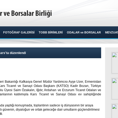
FOTOĞRAF GALERİSİ
TOBB BİRİMLERİ
ODALAR ve BORSALAR
MEVZUA
Kars'ta düzenlendi
işleri Bakanlığı Kafkasya Genel Müdür Yardımcısı Ayşe Uzer, Ermenistan
Kars Ticaret ve Sanayi Odası Başkanı (KATSO) Kadir Bozan, Türkiye
lu Üyesi Saim Özakalın, Iğdır, Ardahan ve Erzurum Ticaret Odaları ve
sanlarının katılımıyla Kars Ticaret ve Sanayi Odası ev sahipliğinde
a yaptığı konuşmada, toplantının sadece iş dünyasının bir araya
ıklı güvenin, diyaloğun ve ortak geleceğe dair umutların güçlendirilmesi
ti.