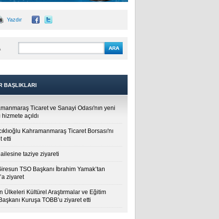
Yazdır
A
R BAŞLIKLARI
manmaraş Ticaret ve Sanayi Odası'nın yeni
 hizmete açıldı
cıklıoğlu Kahramanmaraş Ticaret Borsası'nı
t etti
ailesine taziye ziyareti
Giresun TSO Başkanı İbrahim Yamak’tan
a ziyaret
 Ülkeleri Kültürel Araştırmalar ve Eğitim
 Başkanı Kuruşa TOBB’u ziyaret etti