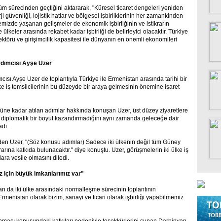
 sürecinden geçtiğini aktararak, "Küresel ticaret dengeleri yeniden
erji güvenliği, lojistik hatlar ve bölgesel işbirliklerinin her zamankinden
mizde yaşanan gelişmeler de ekonomik işbirliğinin ve istikrarın
lkeler arasında rekabet kadar işbirliği de belirleyici olacaktır. Türkiye
ektörü ve girişimcilik kapasitesi ile dünyanın en önemli ekonomileri
rdımcısı Ayşe Uzer
ısı Ayşe Uzer de toplantıyla Türkiye ile Ermenistan arasında tarihi bir
lke iş temsilcilerinin bu düzeyde bir araya gelmesinin önemine işaret
ne kadar atılan adımlar hakkında konuşan Uzer, üst düzey ziyaretlere
ce diplomatik bir boyut kazandırmadığını aynı zamanda geleceğe dair
adı.
den Uzer, "(Söz konusu adımlar) Sadece iki ülkenin değil tüm Güney
arına katkıda bulunacaktır." diye konuştu. Uzer, görüşmelerin iki ülke iş
lara vesile olmasını diledi.
iz için büyük imkanlarımız var"
 da iki ülke arasındaki normalleşme sürecinin toplantının
menistan olarak bizim, sanayi ve ticari olarak işbirliği yapabilmemiz