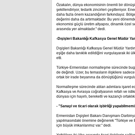
Özakalın, dünya ekonomisinin önemli bir dönüşüm
şekillendiriyor, tedarik zincirleri çeşitleniyor. En
daha fazla önem kazandığının farkındayız. Bölge
değerini daha da artırmaktadır. Bu yeni dönemde ü
ekonomisi güçlü üretim altyapısı, dinamik özel s
arasında yer almaktadır." dedi.
-Dışişleri Bakanlığı Kafkasya Genel Müdür Ya
Dışişleri Bakanlığı Kafkasya Genel Müdür Yardımc
eşiğe daha tanıklık edildiğini vurgulayarak iki ü
etti.
Türkiye-Ermenistan normalleşme sürecinde bugü
de değindi. Uzer, bu temasların ilişkilere sade
ortak bir irade beyanına da dönüştüğünü vurgul
Normalleşme sürecinde atılan adımlara işaret e
Kafkasya ve Avrasya coğrafyasının refah ve istikr
dünyası için hayırlı, bereketli ve kazançlı ortaklık
- "Sanayi ve ticari olarak işbirliği yapabilmem
Ermenistan Dışişleri Bakanı Danışmanı Darbinyan
yapılmasındaki önemine değinerek "Türkiye ve Er
için büyük imkanlarımız var." dedi.