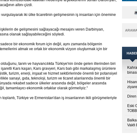
ağlanması konusundaki katkıları nedeniyle teşekkürlerini sunan Darbinyan,
cağının altını çizdi.
vurgulayarak iki ülke ticaretinin gelişmesinin iş insanları için önemine
ilişkilerin de gelişmesini sağlayacağı mesajını veren Darbinyan,
ARAM
ımasına olanak sağlayabileceğini söyledi.
sadece bir ekonomik forum için değil, aynı zamanda bölgenin
n temellerini atmak ve ortak bir ekonomik vizyon oluşturmak için bir
HABE
 olduğunu, tarım ve hayvancılıkta Türkiye'nin önde gelen illerinden biri
Kahra
 işaretli Kars kaşarı, Kars gravyeri, Kars balı gibi markalaşmış ürünlere
binası
jistik, turizm, enerji, inşaat ve hizmet sektörlerinde önemli bir potansiyel
likle sanayi, gıda, teknoloji, turizm ve ticaret alanlarında önemli bir
Hisar
dünyada rekabet sadece ülkeler arasında değil, bölgeler arasında
ziyare
ğil, tamamlayıcı ekonomik ortaklar olarak görmeliyiz."
Diren 
toplantı, Türkiye ve Ermenistan'dan iş insanlarının ikili görüşmeleriyle
Eski 
TOBB’
Balkan
Vakfı