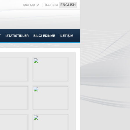
|
ENGLISH
ANA SAYFA
İLETİŞİM
T
İSTATİSTİKLER
BİLGİ EDİNME
İLETİŞİM