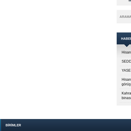
ARAM
HABE
Hisarc
SEDDK
YASED
Hisar
görüş
Kahra
binası
BİRİMLER