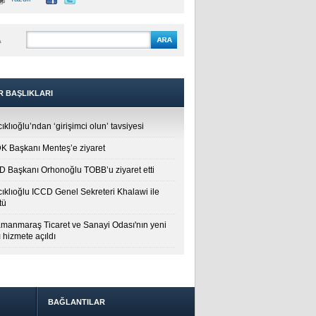
A
R BAŞLIKLARI
ıklıoğlu’ndan ‘girişimci olun’ tavsiyesi
 Başkanı Menteş’e ziyaret
 Başkanı Orhonoğlu TOBB’u ziyaret etti
cıklıoğlu ICCD Genel Sekreteri Khalawi ile
tü
manmaraş Ticaret ve Sanayi Odası'nın yeni
 hizmete açıldı
BAĞLANTILAR