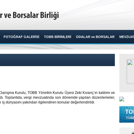
FOTOĞRAF GALERİSİ
TOBB BİRİMLERİ
ODALAR ve BORSALAR
MEVZUA
i Danışma Kurulu, TOBB Yönetim Kurulu Üyesi Zeki Kıvanç’ın katılımı ve
ndı. Toplantıda, vergi mevzuatında son dönemde yapılan düzenlemeler,
 iş dünyasını yakından ilgilendiren konular değerlendirildi.​