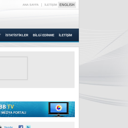
|
ENGLISH
ANA SAYFA
İLETİŞİM
T
İSTATİSTİKLER
BİLGİ EDİNME
İLETİŞİM
Yazdır