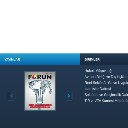
YAYINLAR
BİRİMLER
Hukuk Müşavirliği
Avrupa Birliği ve Dış İlişkile
Reel Sektör Ar-Ge ve Uygul
İdari İşler Dairesi
Sektörler ve Girişimcilik Dai
TIR ve ATA Karnesi Müdürl
Özetle TOBB
Ekonomik R