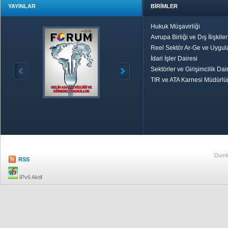
YAYINLAR
BİRİMLER
Hukuk Müşavirliği
Avrupa Birliği ve Dış İlişkile
Reel Sektör Ar-Ge ve Uygul
İdari İşler Dairesi
Sektörler ve Girişimcilik Dai
TIR ve ATA Karnesi Müdürl
Özetle TOBB
Ekonomik R
Dumlu
RSS
IPv6 Aktif