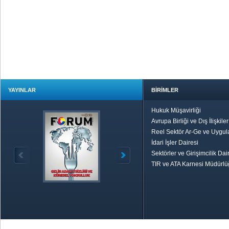
YAYINLAR
BİRİMLER
Hukuk Müşavirliği
Avrupa Birliği ve Dış İlişkile
Reel Sektör Ar-Ge ve Uygul
İdari İşler Dairesi
Sektörler ve Girişimcilik Dai
TIR ve ATA Karnesi Müdürl
Özetle TOBB
Ekonomik R