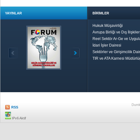
YAYINLAR
BİRİMLER
Hukuk Müşavirliği
Avrupa Birliği ve Dış İlişkile
Reel Sektör Ar-Ge ve Uygul
İdari İşler Dairesi
Sektörler ve Girişimcilik Dai
TIR ve ATA Karnesi Müdürl
Özetle TOBB
Ekonomik R
Dumlu
RSS
IPv6 Aktif