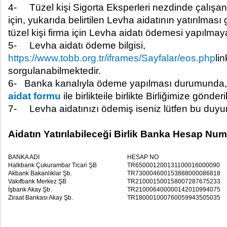
4- Tüzel kişi Sigorta Eksperleri nezdinde çalışan 
için, yukarıda belirtilen Levha aidatının yatırılmas
tüzel kişi firma için Levha aidatı ödemesi yapılmaya
5- Levha aidatı ödeme bilgisi,
https://www.tobb.org.tr/iframes/Sayfalar/eos.php
li
sorgulanabilmektedir.
6- Banka kanalıyla ödeme yapılması durumunda
aidat formu
ile birlikteile birlikte Birliğimize gönderi
7- Levha aidatınızı ödemiş iseniz lütfen bu duyu
Aidatın Yatırılabileceği Birlik Banka Hesap Numa
BANKA ADI
HESAP NO
Halkbank Çukurambar Ticari ŞB
TR650001200131100016000090
Akbank Bakanlıklar Şb.
TR730004600153888000086818
Vakıfbank Merkez ŞB
TR210001500158007287675233
İşbank Akay Şb.
TR210006400000142010994075
Ziraat Bankası Akay Şb.
TR180001000760059943505035