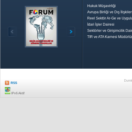
Hukuk Müşavirliği
Avrupa Birliği ve Dış İlişkile
Reel Sektör Ar-Ge ve Uygul
İdari İşler Dairesi
Sektörler ve Girişimcilik Dai
TIR ve ATA Karnesi Müdürl
Özetle TOBB
Ekonomik R
Dumlu
RSS
IPv6 Aktif