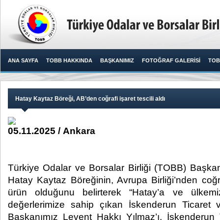
ANA SAYFA
TOBB HAKKINDA
BAŞKANIMIZ
FOTOĞRAF GALERİSİ
TOB
Hatay Kaytaz Böreği, AB’den coğrafi işaret tescili aldı
05.11.2025 / Ankara
Türkiye Odalar ve Borsalar Birliği (TOBB) Başkanı
Hatay Kaytaz Böreğinin, Avrupa Birliği’nden coğraf
ürün olduğunu belirterek “Hatay’a ve ülkemiz
değerlerimize sahip çıkan İskenderun Ticaret
Başkanımız Levent Hakkı Yılmaz’ı, İskenderun