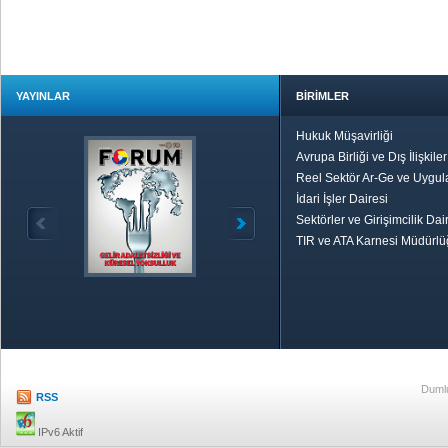
YAYINLAR
BİRİMLER
Hukuk Müşavirliği
Avrupa Birliği ve Dış İlişkile
Reel Sektör Ar-Ge ve Uygul
İdari İşler Dairesi
Sektörler ve Girişimcilik Dai
TIR ve ATA Karnesi Müdürl
Özetle TOBB
Ekonomik R
Dumlu
RSS
IPv6 Aktif