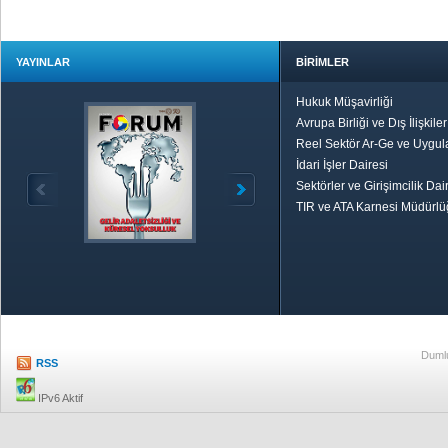
YAYINLAR
BİRİMLER
Hukuk Müşavirliği
Avrupa Birliği ve Dış İlişkile
Reel Sektör Ar-Ge ve Uygul
İdari İşler Dairesi
Sektörler ve Girişimcilik Dai
TIR ve ATA Karnesi Müdürl
Özetle TOBB
Ekonomik R
Dumlu
RSS
IPv6 Aktif