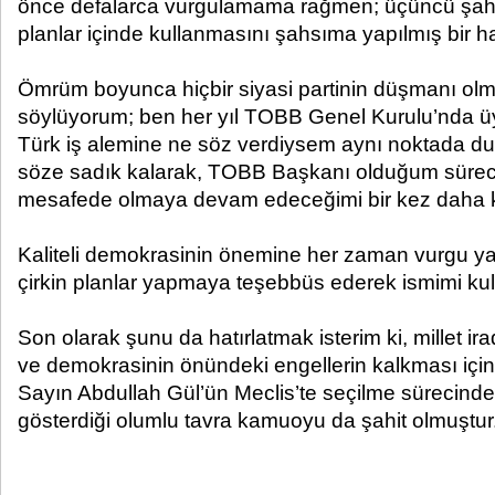
önce defalarca vurgulamama rağmen; üçüncü şahıs
planlar içinde kullanmasını şahsıma yapılmış bir h
Ömrüm boyunca hiçbir siyasi partinin düşmanı olm
söylüyorum; ben her yıl TOBB Genel Kurulu’nda üy
Türk iş alemine ne söz verdiysem aynı noktada d
söze sadık kalarak, TOBB Başkanı olduğum sürece 
mesafede olmaya devam edeceğimi bir kez daha ka
Kaliteli demokrasinin önemine her zaman vurgu yap
çirkin planlar yapmaya teşebbüs ederek ismimi kul
Son olarak şunu da hatırlatmak isterim ki, millet i
ve demokrasinin önündeki engellerin kalkması iç
Sayın Abdullah Gül’ün Meclis’te seçilme sürecin
gösterdiği olumlu tavra kamuoyu da şahit olmuştur