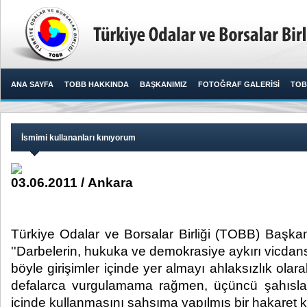
ANA SAYFA
TOBB HAKKINDA
BAŞKANIMIZ
FOTOĞRAF GALERİSİ
TOB
İsmimi kullananları kınıyorum
03.06.2011 / Ankara
Türkiye Odalar ve Borsalar Birliği (TOBB) Başkanı
''Darbelerin, hukuka ve demokrasiye aykırı vicdans
böyle girişimler içinde yer almayı ahlaksızlık o
defalarca vurgulamama rağmen, üçüncü şahısları
içinde kullanmasını şahsıma yapılmış bir hakaret kab