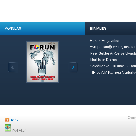
YAYINLAR
BİRİMLER
Hukuk Müşavirliği
Avrupa Birliği ve Dış İlişkile
Reel Sektör Ar-Ge ve Uygul
İdari İşler Dairesi
Sektörler ve Girişimcilik Dai
TIR ve ATA Karnesi Müdürl
Özetle TOBB
Ekonomik R
Dumlu
RSS
IPv6 Aktif