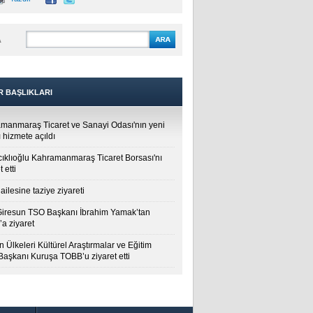
A
R BAŞLIKLARI
manmaraş Ticaret ve Sanayi Odası'nın yeni
 hizmete açıldı
cıklıoğlu Kahramanmaraş Ticaret Borsası'nı
t etti
ailesine taziye ziyareti
Giresun TSO Başkanı İbrahim Yamak’tan
a ziyaret
 Ülkeleri Kültürel Araştırmalar ve Eğitim
 Başkanı Kuruşa TOBB’u ziyaret etti