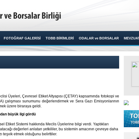
FOTOĞRAF GALERİSİ
TOBB BİRİMLERİ
ODALAR ve BORSALAR
MEVZUA
lisi Üyeleri, Çevresel Etiket Altyapısı (ÇETAY) kapsamında fotokopi ve
 (DEA) çalışması sunumunu değerlendirmek ve Sera Gazı Emisyonlarının
ek üzere biraraya geldi. ​
ndan büyük ilgi gördü
l Etiket Sistemi hakkında Meclis Üyelerine bilgi verdi. Yaptıkları
atacağı değerleri anlatan yetkililer, bu sistemin amacının çevreye daha
ı teşvik etmek olduğunu belirttiler.