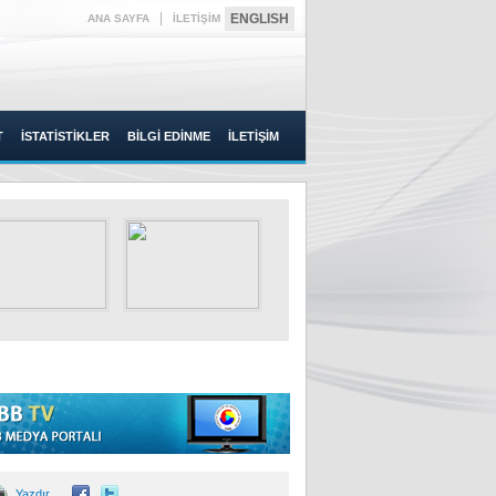
|
ENGLISH
ANA SAYFA
İLETİŞİM
T
İSTATİSTİKLER
BİLGİ EDİNME
İLETİŞİM
Yazdır