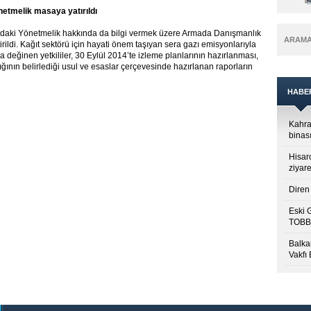
netmelik masaya yatırıldı
ındaki Yönetmelik hakkında da bilgi vermek üzere Armada Danışmanlık
ARAM
tirildi. Kağıt sektörü için hayati önem taşıyan sera gazı emisyonlarıyla
ra değinen yetkililer, 30 Eylül 2014’te izleme planlarının hazırlanması,
ının belirlediği usul ve esaslar çerçevesinde hazırlanan raporların
HABE
Kahra
binası
Hisar
ziyare
Diren 
Eski 
TOBB’
Balkan
Vakfı