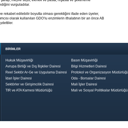
a, şarap, meyve suyu, ekmek ve pasta, nişasta ve şekerleme
diğini vurguladılar.
 ve rekabet edilebilir boyutta olması gerektiğini ifade eden üyeler,
ısı olarak kullanılan GDO’lu enzimlerin ithalatının bir an önce AB
dettiler.
BİRİMLER
Hukuk Müşavirliği
Basın Müşavirliği
Avrupa Birliği ve Dış İlişkiler Dairesi
Bilgi Hizmetleri Dairesi
Reel Sektör Ar-Ge ve Uygulama Dairesi
Protokol ve Organizasyon Müdürlüğ
İdari İşler Dairesi
Oda - Borsalar Dairesi
Sektörler ve Girişimcilik Dairesi
Mali İşler Dairesi
TIR ve ATA Karnesi Müdürlüğü
Mali ve Sosyal Politikalar Müdürlüğü
le TOBB
Ekonomik Rapor
Hizmet Şeref
Daha İyi 
Belgesi ve Plaket
Gelecek, Da
Töreni
Bir Türkiye
Görüş ve Öne
17