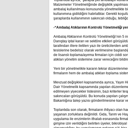
Toplantıda ayrıca, şarapta pet ambalajın kullan
Malzemeler Yönetmeliğinde değişiklik yapılması 
ambalaj kullanılması konusunda yönetmelikte bir
kullanımına gidildiğini hatırlattılar. Gerekli koş
şaraplarda kullanımının sakıncalı olduğu, tebliğd
-“Ambalaj Atıklarının Kontrolü Yönetmeliği y
Ambalaj Atıklarının Kontrolü Yönetmeliği’nin 5 in
Danıştay iptal kararı ve sektöre etkileri görüşüld
tarafından illere iletilen yazı ile üreticilerden
tesislerine bedelsiz olarak verilmesine başlandı
de lisanslı toplama/ayırma firmaları için ciddi s
atıkları yönetim sistemine zarar vereceğini bildird
Yeni bir yönetmelikle kararın tekrar düzenlenmes
firmaların hem de ambalaj atıkları toplama sistemi
Mevzuat değişikleri kapsamında ayrıca, Yayın H
Dair Yönetmelik kapsamında yapılan düzenleme il
edilmeyen yiyecekler listesinin, bazı kriterler 
sakıncaları görüşüldü. Bu konuda yapılan çalışma
Bakanlığına talep yazısı gönderilmesine karar ver
Toplantıda son olarak, firmaların ihtiyacı olan 
yaşanan zorluklara değinildi. Gıda, Tarım ve Hay
uygulama ile enzimlerin ithalatı esnasında firm
girişine izin verildiğini belirten üyeler, bikrobiya