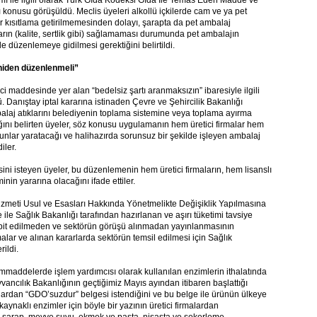
ımı ile ilgili olarak Türk Gıda Kodeksi Gıda İle Temas Eden Madde ve
konusu görüşüldü. Meclis üyeleri alkollü içkilerde cam ve ya pet
 kısıtlama getirilmemesinden dolayı, şarapta da pet ambalaj
ulların (kalite, sertlik gibi) sağlamaması durumunda pet ambalajın
e düzenlemeye gidilmesi gerektiğini belirtildi.
eniden düzenlenmeli”
ci maddesinde yer alan “bedelsiz şartı aranmaksızın” ibaresiyle ilgili
ü. Danıştay iptal kararına istinaden Çevre ve Şehircilik Bakanlığı
 ambalaj atıklarını belediyenin toplama sistemine veya toplama ayırma
ğını belirten üyeler, söz konusu uygulamanın hem üretici firmalar hem
orunlar yaratacağı ve halihazırda sorunsuz bir şekilde işleyen ambalaj
iler.
ini isteyen üyeler, bu düzenlemenin hem üretici firmaların, hem lisanslı
nin yararına olacağını ifade ettiler.
izmeti Usul ve Esasları Hakkında Yönetmelikte Değişiklik Yapılmasına
e Sağlık Bakanlığı tarafından hazırlanan ve aşırı tüketimi tavsiye
tespit edilmeden ve sektörün görüşü alınmadan yayınlanmasının
lar ve alınan kararlarda sektörün temsil edilmesi için Sağlık
ildi.
hammaddelerde işlem yardımcısı olarak kullanılan enzimlerin ithalatında
vancılık Bakanlığının geçtiğimiz Mayıs ayından itibaren başlattığı
alardan “GDO’suzdur” belgesi istendiğini ve bu belge ile ürünün ülkeye
l kaynaklı enzimler için böyle bir yazının üretici firmalardan