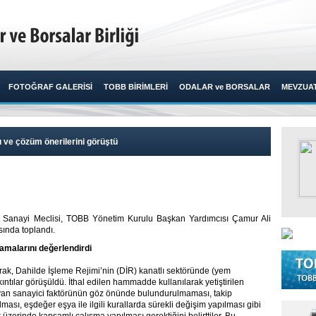
FOTOĞRAF GALERİSİ
TOBB BİRİMLERİ
ODALAR ve BORSALAR
MEVZUA
ı ve çözüm önerilerini görüştü
k Sanayi Meclisi, TOBB Yönetim Kurulu Başkan Yardımcısı Çamur Ali
ında toplandı.​
amalarını değerlendirdi
k, Dahilde İşleme Rejimi’nin (DİR) kanatlı sektöründe (yem
ılar görüşüldü. İthal edilen hammadde kullanılarak yetiştirilen
yan sanayici faktörünün göz önünde bulundurulmaması, takip
sı, eşdeğer eşya ile ilgili kurallarda sürekli değişim yapılması gibi