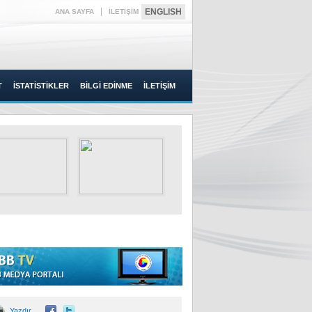
|
ENGLISH
ANA SAYFA
İLETİŞİM
T
İSTATİSTİKLER
BİLGİ EDİNME
İLETİŞİM
Yazdır