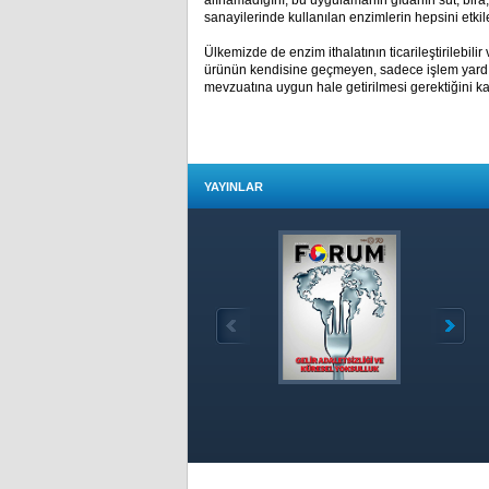
alınamadığını, bu uygulamanın gıdanın süt, bir
sanayilerinde kullanılan enzimlerin hepsini etkile
Ülkemizde de enzim ithalatının ticarileştirilebilir
ürünün kendisine geçmeyen, sadece işlem yardımc
mevzuatına uygun hale getirilmesi gerektiğini kay
YAYINLAR
Özet