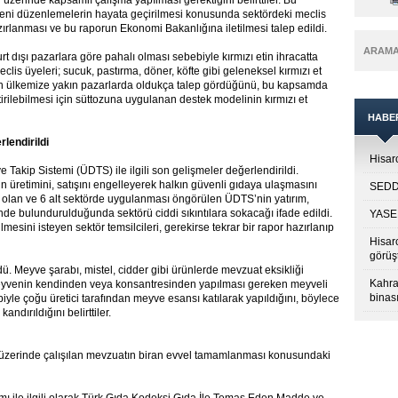
üzerinde kapsamlı çalışma yapılması gerektiğini belirttiler. Bu
 yeni düzenlemelerin hayata geçirilmesi konusunda sektördeki meclis
azırlanması ve bu raporun Ekonomi Bakanlığına iletilmesi talep edildi.
ARAM
rt dışı pazarlara göre pahalı olması sebebiyle kırmızı etin ihracatta
is üyeleri; sucuk, pastırma, döner, köfte gibi geleneksel kırmızı et
erin ülkemize yakın pazarlarda oldukça talep gördüğünü, bu kapsamda
tirilebilmesi için süttozuna uygulanan destek modelinin kırmızı et
HABE
lendirildi
Hisarc
Takip Sistemi (ÜDTS) ile ilgili son gelişmeler değerlendirildi.
rin üretimini, satışını engelleyerek halkın güvenli gıdaya ulaşmasını
SEDDK
i olan ve 6 alt sektörde uygulanması öngörülen ÜDTS’nin yatırım,
ünde bulundurulduğunda sektörü ciddi sıkıntılara sokacağı ifade edildi.
YASED
sini isteyen sektör temsilcileri, gerekirse tekrar bir rapor hazırlanıp
Hisar
görüş
dü. Meyve şarabı, mistel, cidder gibi ürünlerde mevzuat eksikliği
Kahra
 meyvenin kendinden veya konsantresinden yapılması gereken meyveli
binası
yle çoğu üretici tarafından meyve esansı katılarak yapıldığını, böylece
ndırıldığını belirttiler.
n üzerinde çalışılan mevzuatın biran evvel tamamlanması konusundaki