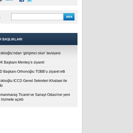
A
R BAŞLIKLARI
ıklıoğlu’ndan ‘girişimci olun’ tavsiyesi
 Başkanı Menteş’e ziyaret
 Başkanı Orhonoğlu TOBB’u ziyaret etti
cıklıoğlu ICCD Genel Sekreteri Khalawi ile
tü
manmaraş Ticaret ve Sanayi Odası'nın yeni
 hizmete açıldı