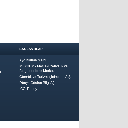
BAĞLANTILAR
Aydınlatma Metni
MEYBEM - Mesleki Yeterlilik ve
Belgelendirme Merkezi
ü
Gümrük ve Turizm İşletmeleri A.Ş.
Dünya Odaları Bilgi Ağı
ICC-Turkey
Bir
ha İyi
 İçin
riler-