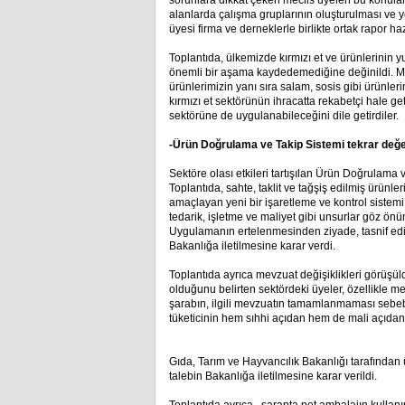
sorunlara dikkat çeken meclis üyeleri bu konular 
alanlarda çalışma gruplarının oluşturulması ve
üyesi firma ve derneklerle birlikte ortak rapor h
Toplantıda, ülkemizde kırmızı et ve ürünlerinin yu
önemli bir aşama kaydedemediğine değinildi. Mecl
ürünlerimizin yanı sıra salam, sosis gibi ürünl
kırmızı et sektörünün ihracatta rekabetçi hale ge
sektörüne de uygulanabileceğini dile getirdiler.
-Ürün Doğrulama ve Takip Sistemi tekrar değer
Sektöre olası etkileri tartışılan
Ürün Doğrulama ve 
Toplantıda, sahte, taklit ve tağşiş edilmiş ürünle
amaçlayan yeni bir işaretleme ve kontrol sistem
tedarik, işletme ve maliyet gibi unsurlar göz ön
Uygulamanın ertelenmesinden ziyade, tasnif edilme
Bakanlığa iletilmesine karar verdi.
Toplantıda ayrıca mevzuat değişiklikleri görüşül
olduğunu belirten sektördeki üyeler, özellikle
şarabın, ilgili mevzuatın tamamlanmaması sebebi
tüketicinin hem sıhhi açıdan hem de mali açıdan ka
Gıda, Tarım ve Hayvancılık Bakanlığı tarafında
talebin Bakanlığa iletilmesine karar verildi.