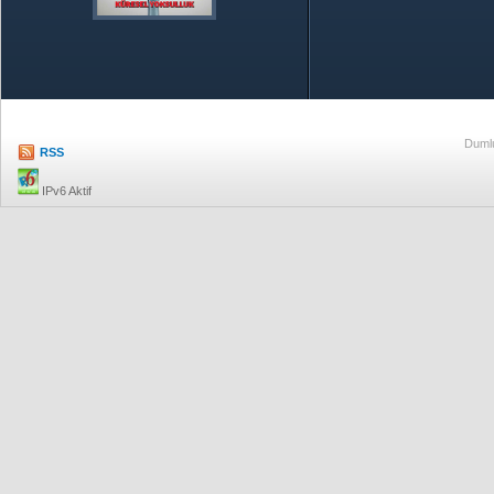
Özetle TOBB
Ekonomik R
Dumlu
RSS
IPv6 Aktif