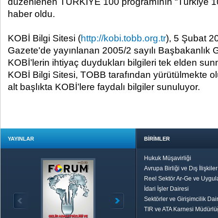
düzenlenen TÜRKİYE 100 programının “Türkiye 10
haber oldu.
KOBİ Bilgi Sitesi (
http://kobi.tobb.org.tr
), 5 Şubat 2
Gazete'de yayınlanan 2005/2 sayılı Başbakanlık
KOBİ’lerin ihtiyaç duydukları bilgileri tek elden s
KOBİ Bilgi Sitesi, TOBB
tarafından yürütülmekte ol
alt başlıkta KOBİ’lere faydalı bilgiler sunuluyor.
YAYINLAR
BİRİMLER
Hukuk Müşavirliği
Avrupa Birliği ve Dış İlişkile
Reel Sektör Ar-Ge ve Uygul
İdari İşler Dairesi
Sektörler ve Girişimcilik Dai
TIR ve ATA Karnesi Müdürl