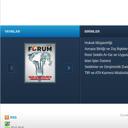
YAYINLAR
BİRİMLER
Hukuk Müşavirliği
Avrupa Birliği ve Dış İlişkile
Reel Sektör Ar-Ge ve Uygul
İdari İşler Dairesi
Sektörler ve Girişimcilik Dai
TIR ve ATA Karnesi Müdürl
Özetle TOBB
Ekonomik R
Dumlu
RSS
IPv6 Aktif