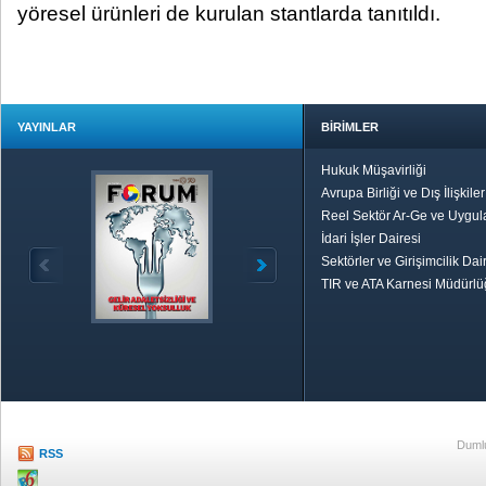
yöresel ürünleri de kurulan stantlarda tanıtıldı.
YAYINLAR
BİRİMLER
Hukuk Müşavirliği
Avrupa Birliği ve Dış İlişkile
Reel Sektör Ar-Ge ve Uygul
İdari İşler Dairesi
Sektörler ve Girişimcilik Dai
TIR ve ATA Karnesi Müdürl
Özetle TOBB
Ekonomik R
Dumlu
RSS