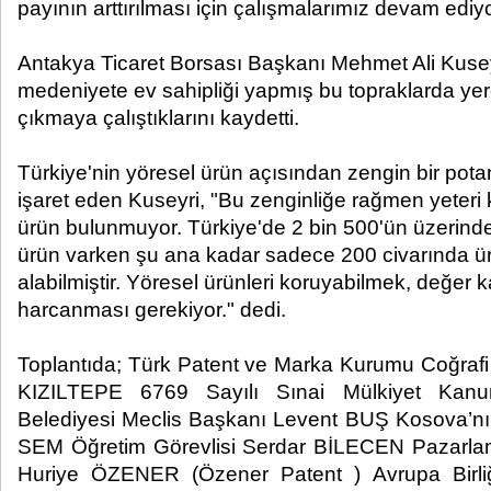
payının arttırılması için çalışmalarımız devam ediyo
Antakya Ticaret Borsası Başkanı Mehmet Ali Kusey
medeniyete ev sahipliği yapmış bu topraklarda yer
çıkmaya çalıştıklarını kaydetti.
Türkiye'nin yöresel ürün açısından zengin bir pot
işaret eden Kuseyri, "Bu zenginliğe rağmen yeteri k
ürün bulunmuyor. Türkiye'de 2 bin 500'ün üzerinde 
ürün varken şu ana kadar sadece 200 civarında ürü
alabilmiştir. Yöresel ürünleri koruyabilmek, değer
harcanması gerekiyor." dedi.
Toplantıda; Türk Patent ve Marka Kurumu Coğrafi 
KIZILTEPE 6769 Sayılı Sınai Mülkiyet Kanun
Belediyesi Meclis Başkanı Levent BUŞ Kosova’nın
SEM Öğretim Görevlisi Serdar BİLECEN Pazarlam
Huriye ÖZENER (Özener Patent ) Avrupa Birliğ