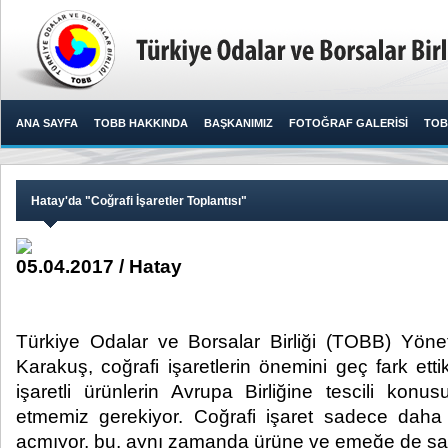
ANA SAYFA
TOBB HAKKINDA
BAŞKANIMIZ
FOTOĞRAF GALERİSİ
TOB
Hatay'da "Coğrafi İşaretler Toplantısı"
05.04.2017 / Hatay
Türkiye Odalar ve Borsalar Birliği (TOBB) Yöne
Karakuş, coğrafi işaretlerin önemini geç fark ettikl
işaretli ürünlerin Avrupa Birliğine tescili ko
etmemiz gerekiyor. Coğrafi işaret sadece daha 
açmıyor, bu, aynı zamanda ürüne ve emeğe de saygı