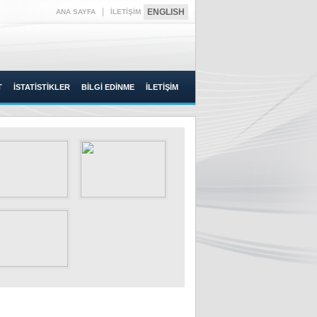
|
ENGLISH
ANA SAYFA
İLETİŞİM
T
İSTATİSTİKLER
BİLGİ EDİNME
İLETİŞİM