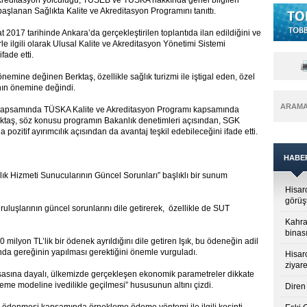
akreditasyon yolculuğu, TÜSEB ve TÜSKA hakkında genel bilgileri
başlanan Sağlıkta Kalite ve Akreditasyon Programını tanıttı.
 2017 tarihinde Ankara’da gerçekleştirilen toplantıda ilan edildiğini ve
le ilgili olarak Ulusal Kalite ve Akreditasyon Yönetimi Sistemi
ade etti.
nemine değinen Berktaş, özellikle sağlık turizmi ile iştigal eden, özel
ının önemine değindi.
ARAM
ri kapsamında TÜSKA Kalite ve Akreditasyon Programı kapsamında
rktaş, söz konusu programın Bakanlık denetimleri açısından, SGK
ozitif ayırımcılık açısından da avantaj teşkil edebileceğini ifade etti.
HABE
ık Hizmeti Sunucularının Güncel Sorunları” başlıklı bir sunum
Hisar
görüş
luşlarının güncel sorunlarını dile getirerek, özellikle de SUT
Kahra
binası
milyon TL’lik bir ödenek ayrıldığını dile getiren Işık, bu ödeneğin adil
unda gereğinin yapılması gerektiğini önemle vurguladı.
Hisar
ziyare
 esasına dayalı, ülkemizde gerçekleşen ekonomik parametreler dikkate
deme modeline ivedilikle geçilmesi” hususunun altını çizdi.
Diren 