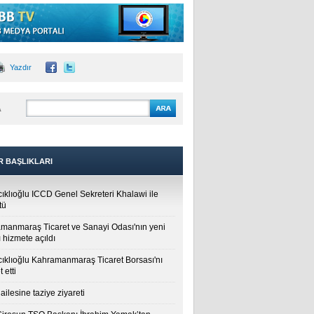
Yazdır
A
R BAŞLIKLARI
cıklıoğlu ICCD Genel Sekreteri Khalawi ile
tü
manmaraş Ticaret ve Sanayi Odası'nın yeni
 hizmete açıldı
cıklıoğlu Kahramanmaraş Ticaret Borsası'nı
t etti
ailesine taziye ziyareti