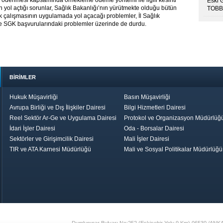
nin ödenmesi kapsamında örnekleme ödeme yöntemi ile ilgili kesinti
Eski 
 yol açtığı sorunlar, Sağlık Bakanlığı’nın yürütmekte olduğu bütün
TOBB’
lik çalışmasının uygulamada yol açacağı problemler, İl Sağlık
e SGK başvurularındaki problemler üzerinde de durdu.
BİRİMLER
Hukuk Müşavirliği
Basın Müşavirliği
Avrupa Birliği ve Dış İlişkiler Dairesi
Bilgi Hizmetleri Dairesi
Reel Sektör Ar-Ge ve Uygulama Dairesi
Protokol ve Organizasyon Müdürlüğ
İdari İşler Dairesi
Oda - Borsalar Dairesi
Sektörler ve Girişimcilik Dairesi
Mali İşler Dairesi
TIR ve ATA Karnesi Müdürlüğü
Mali ve Sosyal Politikalar Müdürlüğü
le TOBB
Ekonomik Rapor
Hizmet Şeref
Daha İyi 
Belgesi ve Plaket
Gelecek, Da
Töreni
Bir Türkiye
Görüş ve Öne
17