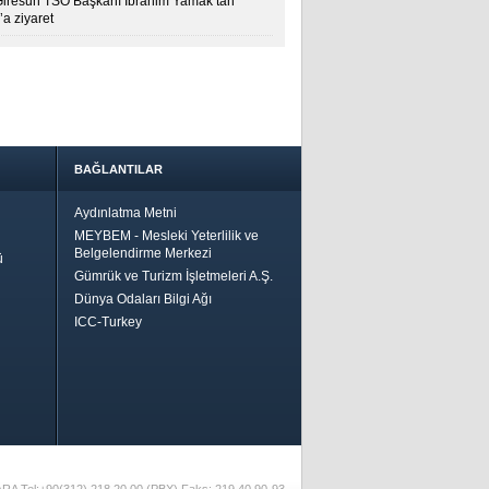
Giresun TSO Başkanı İbrahim Yamak’tan
a ziyaret
BAĞLANTILAR
Aydınlatma Metni
MEYBEM - Mesleki Yeterlilik ve
Belgelendirme Merkezi
ü
Gümrük ve Turizm İşletmeleri A.Ş.
Dünya Odaları Bilgi Ağı
ICC-Turkey
Bir
ha İyi
 İçin
riler-