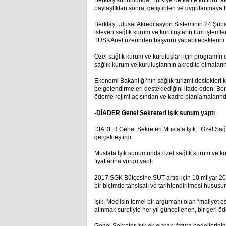
Berktaş sunumunda; Türkiye’de kalite kültürü, 
paylaştıktan sonra, geliştirilen ve uygulanmaya 
Berktaş, Ulusal Akreditasyon Sisteminin 24 Şubat
isteyen sağlık kurum ve kuruluşların tüm işlemler
TÜSKAnet üzerinden başvuru yapabileceklerini if
Özel sağlık kurum ve kuruluşları için programın ö
sağlık kurum ve kuruluşlarının akredite olmalar
Ekonomi Bakanlığı’nın sağlık turizmi destekle
belgelendirmeleri desteklediğini ifade eden Be
ödeme rejimi açısından ve kadro planlamalarında p
-DİADER Genel Sekreteri Işık sunum yaptı
DİADER Genel Sekreteri Mustafa Işık, “Özel Sağl
gerçekleştirdi.
Mustafa Işık sunumunda özel sağlık kurum ve kuru
fiyatlarına vurgu yaptı.
2017 SGK Bütçesine SUT artışı için 10 milyar 200 
bir biçimde tahsisatı ve tarihlendirilmesi husus
Işık, Meclisin temel bir argümanı olan “maliyet
alınmak suretiyle her yıl güncellenen, bir geri ö