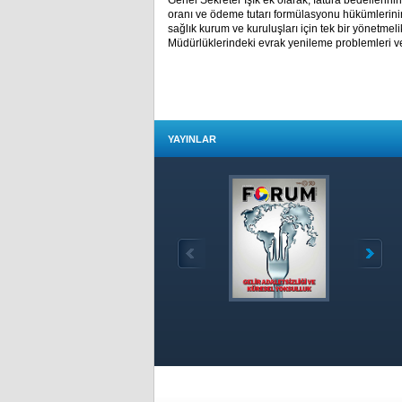
Genel Sekreter Işık ek olarak; fatura bedelleri
oranı ve ödeme tutarı formülasyonu hükümlerinin
sağlık kurum ve kuruluşları için tek bir yönetme
Müdürlüklerindeki evrak yenileme problemleri v
YAYINLAR
Özet