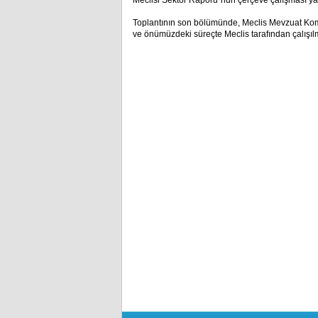
Meclisi Sektör Raporu”nun çerçeve çalışması yap
Toplantının son bölümünde, Meclis Mevzuat Komi
ve önümüzdeki süreçte Meclis tarafından çalışılm