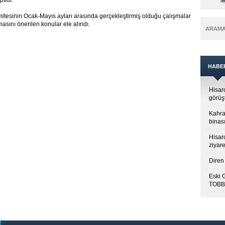
ıldı.
tesinin Ocak-Mayıs ayları arasında gerçekleştirmiş olduğu çalışmalar
asını önerilen konular ele alındı.
ARAM
HABE
Hisar
görüş
Kahra
binası
Hisar
ziyare
Diren 
Eski 
TOBB’