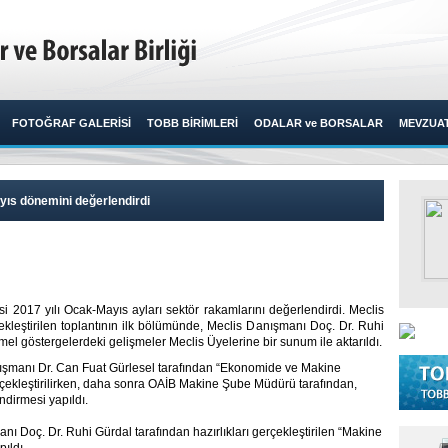
FOTOĞRAF GALERİSİ
TOBB BİRİMLERİ
ODALAR ve BORSALAR
MEVZUA
yıs dönemini değerlendirdi
i 2017 yılı Ocak-Mayıs ayları sektör rakamlarını değerlendirdi. Meclis
kleştirilen toplantının ilk bölümünde, Meclis Danışmanı Doç. Dr. Ruhi
el göstergelerdeki gelişmeler Meclis Üyelerine bir sunum ile aktarıldı.​
nışmanı Dr. Can Fuat Gürlesel tarafından “Ekonomide ve Makine
ekleştirilirken, daha sonra OAİB Makine Şube Müdürü tarafından,
dirmesi yapıldı.
nı Doç. Dr. Ruhi Gürdal tarafından hazırlıkları gerçekleştirilen “Makine