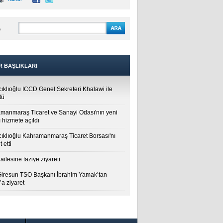
A
R BAŞLIKLARI
cıklıoğlu ICCD Genel Sekreteri Khalawi ile
tü
manmaraş Ticaret ve Sanayi Odası'nın yeni
 hizmete açıldı
cıklıoğlu Kahramanmaraş Ticaret Borsası'nı
t etti
ailesine taziye ziyareti
Giresun TSO Başkanı İbrahim Yamak’tan
a ziyaret