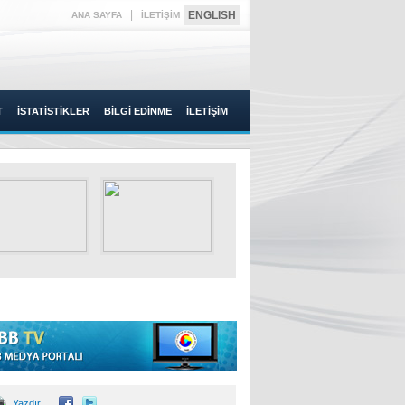
|
ENGLISH
ANA SAYFA
İLETİŞİM
T
İSTATİSTİKLER
BİLGİ EDİNME
İLETİŞİM
Yazdır