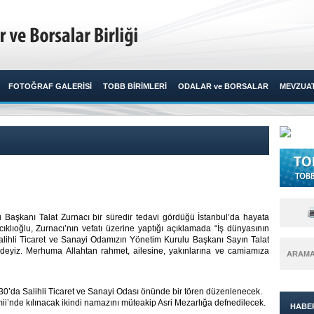
FOTOĞRAF GALERİSİ
TOBB BİRİMLERİ
ODALAR ve BORSALAR
MEVZUA
 Başkanı Talat Zurnacı bir süredir tedavi gördüğü İstanbul’da hayata
klıoğlu, Zurnacı’nın vefatı üzerine yaptığı açıklamada “İş dünyasının
alihli Ticaret ve Sanayi Odamızın Yönetim Kurulu Başkanı Sayın Talat
ndeyiz. Merhuma Allahtan rahmet, ailesine, yakınlarına ve camiamıza
ARAM
30’da Salihli Ticaret ve Sanayi Odası önünde bir tören düzenlenecek.
i’nde kılınacak ikindi namazını müteakip Asri Mezarlığa defnedilecek.
HABE