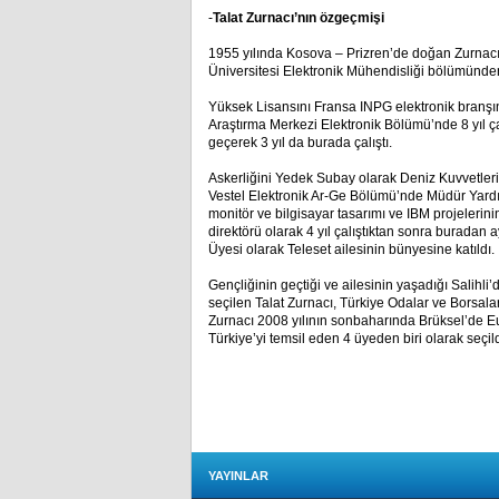
-
Talat Zurnacı’nın özgeçmişi
1955 yılında Kosova – Prizren’de doğan Zurnacı, 
Üniversitesi Elektronik Mühendisliği bölümünd
Yüksek Lisansını Fransa INPG elektronik bran
Araştırma Merkezi Elektronik Bölümü’nde 8 yıl ça
geçerek 3 yıl da burada çalıştı.
Askerliğini Yedek Subay olarak Deniz Kuvvetle
Vestel Elektronik Ar-Ge Bölümü’nde Müdür Yardım
monitör ve bilgisayar tasarımı ve IBM projelerinin
direktörü olarak 4 yıl çalıştıktan sonra buradan 
Üyesi olarak Teleset ailesinin bünyesine katıldı.
Gençliğinin geçtiği ve ailesinin yaşadığı Salihli
seçilen Talat Zurnacı, Türkiye Odalar ve Borsala
Zurnacı 2008 yılının sonbaharında Brüksel’de 
Türkiye’yi temsil eden 4 üyeden biri olarak seçild
YAYINLAR