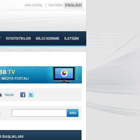
|
ENGLISH
ANA SAYFA
İLETİŞİM
T
İSTATİSTİKLER
BİLGİ EDİNME
İLETİŞİM
Yazdır
A
R BAŞLIKLARI