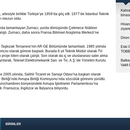
Kahra
ailesiyle birlikte Türkiye’ye 1959’da göç etti. 1977’de İstanbul Teknik
binası
en mezun oldu.
Hisar
şında tamamlayan Zurnacı, yurda dönüşünde Çekmece Nükleer
ziyare
lıştı. Zurnacı, daha sonra Fransa Bilimsel Araştırma Merkezi’ne
Diren 
ri Taşkızak Tersanesi’nin AR-GE Bölümünde tamamladı. 1985 yılında
Eski 
cısı olarak göreve başladı. Burada 6 yıl Teknik Müdür olarak TV-
TOBB’
 proje lideri olarak çalıştı. Son olarak da iç ve uluslararası satın alma
ayrılarak, Teleset Elektromekanik San. ve Tic. A.Ş.’de Yönetim Kurulu
Balkan
Vakfı
’de 2005 yılında, Salihli Ticaret ve Sanayi Odası’na başkan olarak
r Birliği’nde Avrupa Birliği Komisyonu’nda sözcülük görevini yürüttü.
Eurochambres bünyesindeki Avrupa İşletmeler Parlamentosu’na
i. Fransızca, İngilizce ve İtalyanca biliyordu.
BİRİMLER