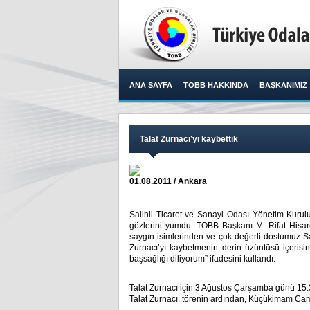
ANA SAYFA
TOBB HAKKINDA
BAŞKANIMIZ
Talat Zurnacı’yı kaybettik
01.08.2011 / Ankara
Salihli Ticaret ve Sanayi Odası Yönetim Kurulu
gözlerini yumdu. TOBB Başkanı M. Rifat Hisarcı
saygın isimlerinden ve çok değerli dostumuz S
Zurnacı’yı kaybetmenin derin üzüntüsü içerisi
başsağlığı diliyorum” ifadesini kullandı. ​ ​
Talat Zurnacı için 3 Ağustos Çarşamba günü 15.
Talat Zurnacı, törenin ardından, Küçükimam Cami