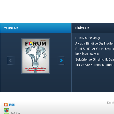
YAYINLAR
BİRİMLER
Hukuk Müşavirliği
Avrupa Birliği ve Dış İlişkile
Reel Sektör Ar-Ge ve Uygul
İdari İşler Dairesi
Sektörler ve Girişimcilik Dai
TIR ve ATA Karnesi Müdürl
Özetle TOBB
Ekonomik R
Dumlu
RSS
IPv6 Aktif