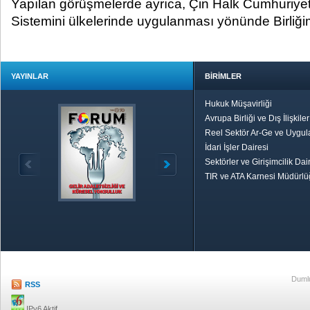
Yapılan görüşmelerde ayrıca, Çin Halk Cumhuriyet
Sistemini ülkelerinde uygulanması yönünde Birliğim
YAYINLAR
BİRİMLER
Hukuk Müşavirliği
Avrupa Birliği ve Dış İlişkile
Reel Sektör Ar-Ge ve Uygul
İdari İşler Dairesi
Sektörler ve Girişimcilik Dai
TIR ve ATA Karnesi Müdürl
Özetle TOBB
Ekonomik R
Dumlu
RSS
IPv6 Aktif