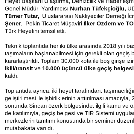
Heyet Başkanı Ulaştırma, Denizcilik ve Haberleş
Genel Müdür Yardımcısı
Nurhan Tüfekçioğlu,
U
Tümer Tutar,
Uluslararası Nakliyeciler Derneği İ
Şener
, Pekin Ticaret Müşaviri
İlker Özdem ve TOB
Türk Heyetini temsil etti.
Teknik toplantıda her iki ülke arasında 2018 yılı ba
taşımaların başlanabilmesi için gerekli olan geçiş bel
kararlaştırıldı. Toplam 30.000 kota ile boş girişe iz
ikili/transit
ve
10.000 üçüncü ülke geçiş belgesi
kaldı.
Toplantıda ayrıca, iki heyet tarafından, taşımacılığı
geliştirilmesi ile işbirliklerinin arttırılması amacıyla
sonunda Sincan özerk bölgesinde; ilgili kamu ve öze
de katılımıyla, geçiş belgesi ve TIR Sistemi uygulama
merkezlerin tanıtımı konusunda bir seminer düz
mutabakata varıldı.