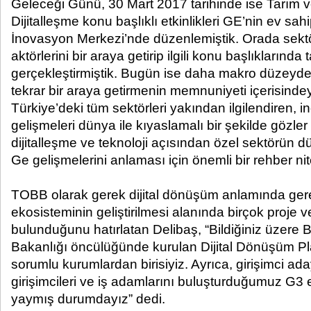
Geleceği Günü, 30 Mart 2017 tarihinde ise Tarım
Dijitalleşme konu başlıklı etkinlikleri GE’nin ev sa
İnovasyon Merkezi’nde düzenlemiştik. Orada sektö
aktörlerini bir araya getirip ilgili konu başlıklarında 
gerçekleştirmiştik. Bugün ise daha makro düzeyde b
tekrar bir araya getirmenin memnuniyeti içerisindeyiz
Türkiye’deki tüm sektörleri yakından ilgilendiren, 
gelişmeleri dünya ile kıyaslamalı bir şekilde gözle
dijitalleşme ve teknoloji açısından özel sektörün d
Ge gelişmelerini anlaması için önemli bir rehber nit
TOBB olarak gerek dijital dönüşüm anlamında gerek
ekosisteminin geliştirilmesi alanında birçok proje v
bulunduğunu hatırlatan Delibaş, “Bildiğiniz üzere B
Bakanlığı öncülüğünde kurulan Dijital Dönüşüm Pl
sorumlu kurumlardan birisiyiz. Ayrıca, girişimci aday
girişimcileri ve iş adamlarını buluşturduğumuz G3 e
yaymış durumdayız” dedi.