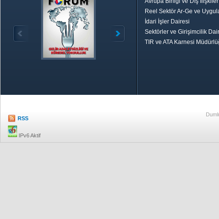
Avrupa Birliği ve Dış İlişkile
Reel Sektör Ar-Ge ve Uygul
İdari İşler Dairesi
Sektörler ve Girişimcilik Dai
TIR ve ATA Karnesi Müdürl
Özetle TOBB
Ekonomik R
Dumlu
RSS
IPv6 Aktif