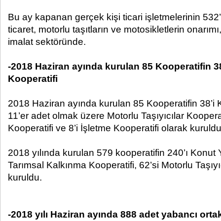
Bu ay kapanan gerçek kişi ticari işletmelerinin 53
ticaret, motorlu taşıtların ve motosikletlerin onarımı
imalat sektöründe.
-2018 Haziran ayında kurulan 85 Kooperatifin 3
Kooperatifi
2018 Haziran ayında kurulan 85 Kooperatifin 38’i K
11’er adet olmak üzere Motorlu Taşıyıcılar Koopera
Kooperatifi ve 8’i İşletme Kooperatifi olarak kuruldu
2018 yılında kurulan 579 kooperatifin 240’ı Konut Y
Tarımsal Kalkınma Kooperatifi, 62’si Motorlu Taşıyıc
kuruldu.
-2018 yılı Haziran ayında 888 adet yabancı orta