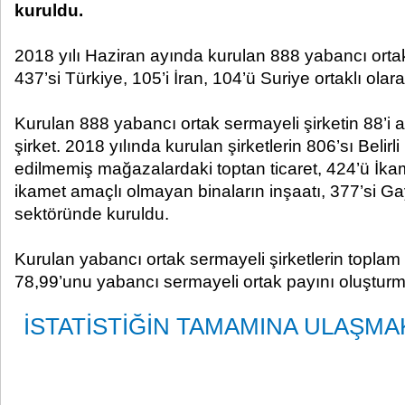
kuruldu.
2018 yılı Haziran ayında kurulan 888 yabancı ortak
437’si Türkiye, 105’i İran, 104’ü Suriye ortaklı olar
Kurulan 888 yabancı ortak sermayeli şirketin 88’i 
şirket. 2018 yılında kurulan şirketlerin 806’sı Belirli
edilmemiş mağazalardaki toptan ticaret, 424’ü İka
ikamet amaçlı olmayan binaların inşaatı, 377’si Ga
sektöründe kuruldu.
Kurulan yabancı ortak sermayeli şirketlerin topla
78,99’unu yabancı sermayeli ortak payını oluşturm
İSTATİSTİĞİN TAMAMINA ULAŞMAK