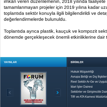
imkân veren düzenlemenin, 2018 yılında faaliyete
tamamlanmayan projeler için 2019 yılına kadar uzat
toplantıda sektör konuyla ilgili bilgilendirildi ve det
değerlendirmelerde bulunuldu.
Toplantıda ayrıca plastik, kauçuk ve kompozit sek
dönemde gerçekleşecek önemli etkinliklerine dair t
YAYINLAR
BİRİMLER
Hukuk Müşavirliği
Avrupa Birliği ve Dış İlişkile
Reel Sektör Ar-Ge ve Uygul
İdari İşler Dairesi
Sektörler ve Girişimcilik Dai
TIR ve ATA Karnesi Müdürl