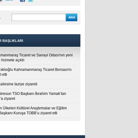
A
R BAŞLIKLARI
manmaraş Ticaret ve Sanayi Odası'nın yeni
 hizmete açıldı
cıklıoğlu Kahramanmaraş Ticaret Borsası'nı
t etti
ailesine taziye ziyareti
Giresun TSO Başkanı İbrahim Yamak’tan
a ziyaret
 Ülkeleri Kültürel Araştırmalar ve Eğitim
 Başkanı Kuruşa TOBB’u ziyaret etti