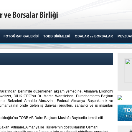
FOTOĞRAF GALERİSİ
TOBB BİRİMLERİ
ODALAR ve BORSALAR
MEVZUA
K) tarafından Berlin'de düzenlenen akşam yemeğine, Almanya Ekonomi
chweitzer, DIHK CEO’su Dr. Martin Wansleben, Eurochambres Başkan
nel Sekreteri Arnaldo Abruzzini, Federal Almanya Başbakanlık ve
lmanya’nın önde gelen iş dünyası örgütleri, sanayici ve iş insanları
ıklıoğlu’nu TOBB AB Daire Başkanı Mustafa Bayburtlu temsil etti.
anı Altmaier, Almanya ile Türkiye’nin dostluklarının Osmanlı