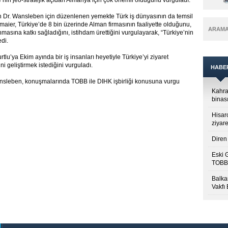
nin jeo-stratejik açıdan Almanya için çok önemli olduğunu vurguladı.
an Dr. Wansleben için düzenlenen yemekte Türk iş dünyasının da temsil
aier, Türkiye’de 8 bin üzerinde Alman firmasının faaliyette olduğunu,
ARAM
asına katkı sağladığını, istihdam ürettiğini vurgulayarak, “Türkiye’nin
edi.
u’ya Ekim ayında bir iş insanları heyetiyle Türkiye’yi ziyaret
ini geliştirmek istediğini vurguladı.
HABE
sleben, konuşmalarında TOBB ile DIHK işbirliği konusuna vurgu
Kahra
binası
Hisar
ziyare
Diren 
Eski 
TOBB’
Balkan
Vakfı