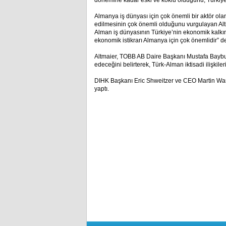
dönemine kadar eski ve köklü olduğunu, Türkiye’
Almanya iş dünyası için çok önemli bir aktör ol
edilmesinin çok önemli olduğunu vurgulayan Altm
Alman iş dünyasının Türkiye’nin ekonomik kalkınm
ekonomik istikrarı Almanya için çok önemlidir” d
Altmaier, TOBB AB Daire Başkanı Mustafa Bayburtl
edeceğini belirterek, Türk-Alman iktisadi ilişkiler
DIHK Başkanı Eric Shweitzer ve CEO Martin Wan
yaptı.