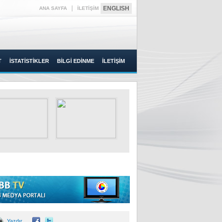
|
ENGLISH
ANA SAYFA
İLETİŞİM
T
İSTATİSTİKLER
BİLGİ EDİNME
İLETİŞİM
Yazdır