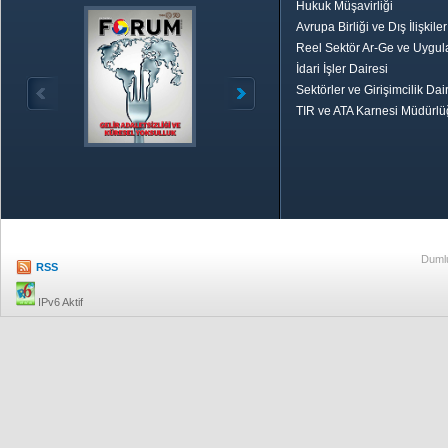
Hukuk Müşavirliği
Avrupa Birliği ve Dış İlişkile
Reel Sektör Ar-Ge ve Uygul
İdari İşler Dairesi
Sektörler ve Girişimcilik Dai
TIR ve ATA Karnesi Müdürl
Özetle TOBB
Ekonomik R
Dumlu
RSS
IPv6 Aktif