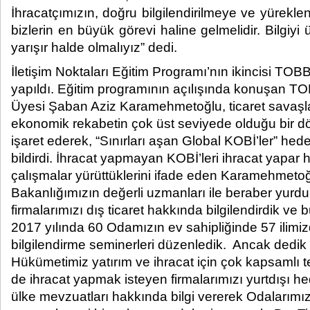
İhracatçımızın, doğru bilgilendirilmeye ve yüreklen
bizlerin en büyük görevi haline gelmelidir. Bilgi
yarışır halde olmalıyız” dedi.​
İletişim Noktaları Eğitim Programı’nın ikincisi TOB
yapıldı. Eğitim programının açılışında konuşan T
Üyesi Şaban Aziz Karamehmetoğlu, ticaret savaş
ekonomik rekabetin çok üst seviyede olduğu bir 
işaret ederek, “Sınırları aşan Global KOBİ’ler” hedef
bildirdi. İhracat yapmayan KOBİ’leri ihracat yapar h
çalışmalar yürüttüklerini ifade eden Karamehmetoğl
Bakanlığımızın değerli uzmanları ile beraber yurdu
firmalarımızı dış ticaret hakkında bilgilendirdik ve
2017 yılında 60 Odamızın ev sahipliğinde 57 ilimizd
bilgilendirme seminerleri düzenledik. Ancak dedik
Hükümetimiz yatırım ve ihracat için çok kapsamlı teş
de ihracat yapmak isteyen firmalarımızı yurtdışı hed
ülke mevzuatları hakkında bilgi vererek Odalarımızı