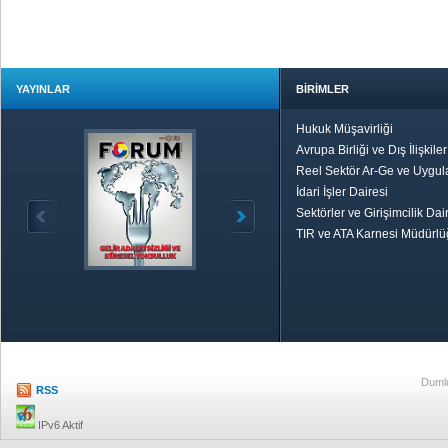
YAYINLAR
BİRİMLER
Hukuk Müşavirliği
Avrupa Birliği ve Dış İlişkile
Reel Sektör Ar-Ge ve Uygul
İdari İşler Dairesi
Sektörler ve Girişimcilik Dai
TIR ve ATA Karnesi Müdürl
Özetle TOBB
Ekonomik R
Dumlu
RSS
IPv6 Aktif