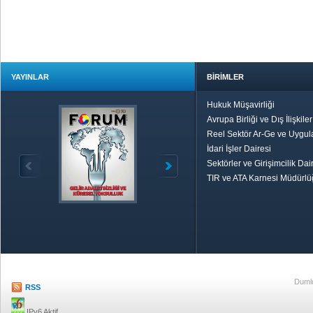
YAYINLAR
BİRİMLER
Hukuk Müşavirliği
Avrupa Birliği ve Dış İlişkile
Reel Sektör Ar-Ge ve Uygul
İdari İşler Dairesi
Sektörler ve Girişimcilik Dai
TIR ve ATA Karnesi Müdürl
Özetle TOBB
Ekonomik R
Dumlu
RSS
IPv6 Aktif