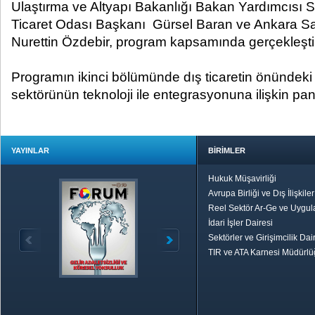
Ulaştırma ve Altyapı Bakanlığı Bakan Yardımcısı 
Ticaret Odası Başkanı Gürsel Baran ve Ankara S
Nurettin Özdebir, program kapsamında gerçekleştiril
Programın ikinci bölümünde dış ticaretin önündeki e
sektörünün teknoloji ile entegrasyonuna ilişkin pane
YAYINLAR
BİRİMLER
Hukuk Müşavirliği
Avrupa Birliği ve Dış İlişkile
Reel Sektör Ar-Ge ve Uygul
İdari İşler Dairesi
Sektörler ve Girişimcilik Dai
TIR ve ATA Karnesi Müdürl
Özetle TOBB
Ekonomik R