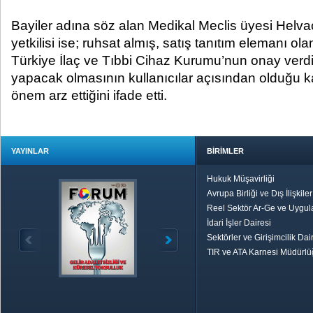
Bayiler adına söz alan Medikal Meclis üyesi Helvac
yetkilisi ise; ruhsat almış, satış tanıtım elemanı olan
Türkiye İlaç ve Tıbbi Cihaz Kurumu’nun onay verdi
yapacak olmasının kullanıcılar açısından olduğu k
önem arz ettiğini ifade etti.
YAYINLAR
BİRİMLER
Hukuk Müşavirliği
Avrupa Birliği ve Dış İlişkile
Reel Sektör Ar-Ge ve Uygul
İdari İşler Dairesi
Sektörler ve Girişimcilik Dai
TIR ve ATA Karnesi Müdürl
Özetle TOBB
Ekonomik R