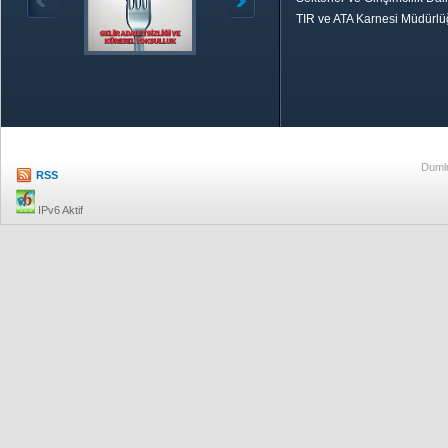
TIR ve ATA Karnesi Müdürl
Özetle TOBB
Ekonomik R
Dumlu
RSS
IPv6 Aktif