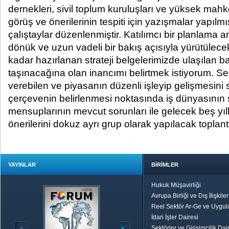
dernekleri, sivil toplum kuruluşları ve yüksek mah
görüş ve önerilerinin tespiti için yazışmalar yapılmış
çalıştaylar düzenlenmiştir. Katılımcı bir planlama 
dönük ve uzun vadeli bir bakış açısıyla yürütülecek
kadar hazırlanan strateji belgelerimizde ulaşılan ba
taşınacağına olan inancımı belirtmek istiyorum. Se
verebilen ve piyasanın düzenli işleyip gelişmesini
çerçevenin belirlenmesi noktasında iş dünyasının 
mensuplarının mevcut sorunları ile gelecek beş yıll
önerilerini dokuz ayrı grup olarak yapılacak toplant
YAYINLAR
BİRİMLER
Hukuk Müşavirliği
Avrupa Birliği ve Dış İlişkile
Reel Sektör Ar-Ge ve Uygul
İdari İşler Dairesi
Sektörler ve Girişimcilik Dai