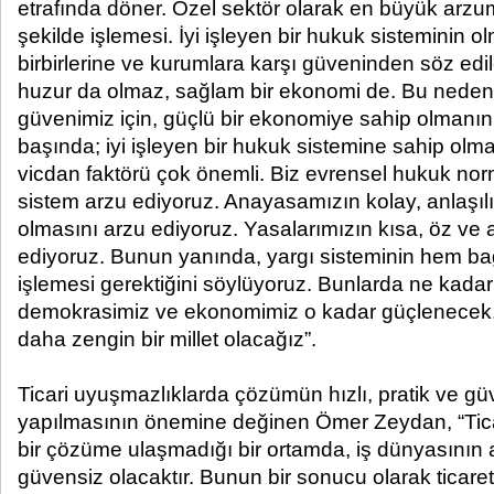
etrafında döner. Özel sektör olarak en büyük arzum
şekilde işlemesi. İyi işleyen bir hukuk sisteminin ol
birbirlerine ve kurumlara karşı güveninden söz ed
huzur da olmaz, sağlam bir ekonomi de. Bu nede
güvenimiz için, güçlü bir ekonomiye sahip olmanın 
başında; iyi işleyen bir hukuk sistemine sahip olm
vicdan faktörü çok önemli. Biz evrensel hukuk norm
sistem arzu ediyoruz. Anayasamızın kolay, anlaşılı
olmasını arzu ediyoruz. Yasalarımızın kısa, öz ve a
ediyoruz. Bunun yanında, yargı sisteminin hem ba
işlemesi gerektiğini söylüyoruz. Bunlarda ne kadar 
demokrasimiz ve ekonomimiz o kadar güçlenecek. 
daha zengin bir millet olacağız”.
Ticari uyuşmazlıklarda çözümün hızlı, pratik ve güve
yapılmasının önemine değinen Ömer Zeydan, “Ticar
bir çözüme ulaşmadığı bir ortamda, iş dünyasının 
güvensiz olacaktır. Bunun bir sonucu olarak tica