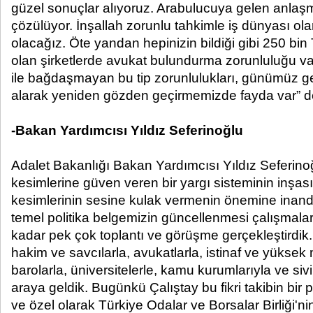
güzel sonuçlar alıyoruz. Arabulucuya gelen anlaşm
çözülüyor. İnşallah zorunlu tahkimle iş dünyası ola
olacağız. Öte yandan hepinizin bildiği gibi 250 bi
olan şirketlerde avukat bulundurma zorunluluğu va
ile bağdaşmayan bu tip zorunlulukları, günümüz gere
alarak yeniden gözden geçirmemizde fayda var” d
-Bakan Yardımcısı Yıldız Seferinoğlu
Adalet Bakanlığı Bakan Yardımcısı Yıldız Seferin
kesimlerine güven veren bir yargı sisteminin inşas
kesimlerinin sesine kulak vermenin önemine inandıkl
temel politika belgemizin güncellenmesi çalışmal
kadar pek çok toplantı ve görüşme gerçekleştirdi
hakim ve savcılarla, avukatlarla, istinaf ve yükse
barolarla, üniversitelerle, kamu kurumlarıyla ve sivil
araya geldik. Bugünkü Çalıştay bu fikri takibin bir 
ve özel olarak Türkiye Odalar ve Borsalar Birliği'ni