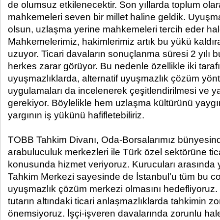
de olumsuz etkilenecektir. Son yıllarda toplum ol
mahkemeleri seven bir millet haline geldik. Uyuşma
olsun, uzlaşma yerine mahkemeleri tercih eder hal
Mahkemelerimiz, hakimlerimiz artık bu yükü kaldır
uzuyor. Ticari davaların sonuçlanma süresi 2 yılı b
herkes zarar görüyor. Bu nedenle özellikle iki tarafı
uyuşmazlıklarda, alternatif uyuşmazlık çözüm yönt
uygulamaları da incelenerek çeşitlendirilmesi ve ya
gerekiyor. Böylelikle hem uzlaşma kültürünü yaygın
yargının iş yükünü hafifletebiliriz.
TOBB Tahkim Divanı, Oda-Borsalarımız bünyesind
arabuluculuk merkezleri ile Türk özel sektörüne tic
konusunda hizmet veriyoruz. Kurucuları arasında y
Tahkim Merkezi sayesinde de İstanbul’u tüm bu coğ
uyuşmazlık çözüm merkezi olmasını hedefliyoruz. İş
tutarın altındaki ticari anlaşmazlıklarda tahkimin z
önemsiyoruz. İşçi-işveren davalarında zorunlu hal