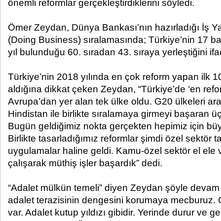
önemli reformlar gerçekleştirdiklerini söyledi.
Ömer Zeydan, Dünya Bankası’nın hazırladığı İş Y
(Doing Business) sıralamasında; Türkiye’nin 17 
yıl bulunduğu 60. sıradan 43. sıraya yerleştiğini ifad
Türkiye’nin 2018 yılında en çok reform yapan ilk 1
aldığına dikkat çeken Zeydan, “Türkiye’de ‘en refor
Avrupa’dan yer alan tek ülke oldu. G20 ülkeleri ar
Hindistan ile birlikte sıralamaya girmeyi başaran üç
Bugün geldiğimiz nokta gerçekten hepimiz için büy
Birlikte tasarladığımız reformlar şimdi özel sektör t
uygulamalar haline geldi. Kamu-özel sektör el ele 
çalışarak müthiş işler başardık” dedi.
“Adalet mülkün temeli” diyen Zeydan şöyle devam 
adalet terazisinin dengesini korumaya mecburuz. 
var. Adalet kutup yıldızı gibidir. Yerinde durur ve g