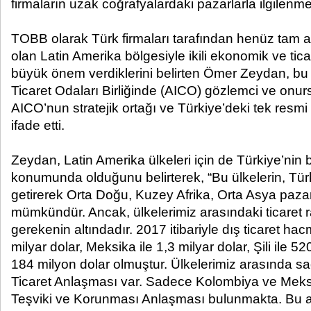
firmaların uzak coğrafyalardaki pazarlarla ilgilenm
TOBB olarak Türk firmaları tarafından henüz tam 
olan Latin Amerika bölgesiyle ikili ekonomik ve ticari
büyük önem verdiklerini belirten Ömer Zeydan, bu
Ticaret Odaları Birliğinde (AICO) gözlemci ve onurs
AICO’nun stratejik ortağı ve Türkiye’deki tek resmi 
ifade etti.
Zeydan, Latin Amerika ülkeleri için de Türkiye’nin 
konumunda olduğunu belirterek, “Bu ülkelerin, Türki
getirerek Orta Doğu, Kuzey Afrika, Orta Asya pazar
mümkündür. Ancak, ülkelerimiz arasındaki ticaret 
gerekenin altındadır. 2017 itibariyle dış ticaret ha
milyar dolar, Meksika ile 1,3 milyar dolar, Şili ile 52
184 milyon dolar olmuştur. Ülkelerimiz arasında sad
Ticaret Anlaşması var. Sadece Kolombiya ve Meksika
Teşviki ve Korunması Anlaşması bulunmakta. Bu an