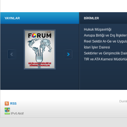
YAYINLAR
BİRİMLER
Hukuk Müşavirliği
Avrupa Birliği ve Dış İlişkile
Reel Sektör Ar-Ge ve Uygul
İdari İşler Dairesi
Sektörler ve Girişimcilik Dai
TIR ve ATA Karnesi Müdürl
Özetle TOBB
Ekonomik R
Dumlu
RSS
IPv6 Aktif