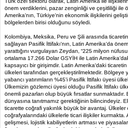
Türk özel sektörü olarak, Latin Amerika ile ilişkileri
önem verdiklerini, pazar zenginliği ve çeşitliliği ile
Amerika’nın, Türkiye’nin ekonomik ilişkilerini gelişti
bölgelerden birisi olduğunu söyledi.
Kolombiya, Meksika, Peru ve Şili arasında ticaretin 
sağlayan Pasifik İttifakı’nın, Latin Amerika’da önem
yarattığını vurgulayan Zeydan, “225 milyon nüfusu
ortalama 17.266 Dolar GSYİH ile Latin Amerika’daki
kapsayıcı bir girişimdir. Latin Amerika'daki ticaretin y
ülkeleri tarafından gerçekleştirilmektedir. Bölgeye
yabancı yatırımların %45’i Pasifik İttifakı üyesi ülk
Ülkemizin gözlemci üyesi olduğu Pasifik İttifakı ülk
önemli pazarları olup büyük fırsatlar sunmaktadır. Bu
dünyasına tanıtmamız gerektiğinin bilincindeyiz. El
ticarette coğrafi yakınlık büyük bir avantaj. Ülkele
coğrafyalarındaki ülkelerle ticari ilişkiler kurmakta.
gelişmesi, lojistik kabiliyetlerin artması ve piyasala