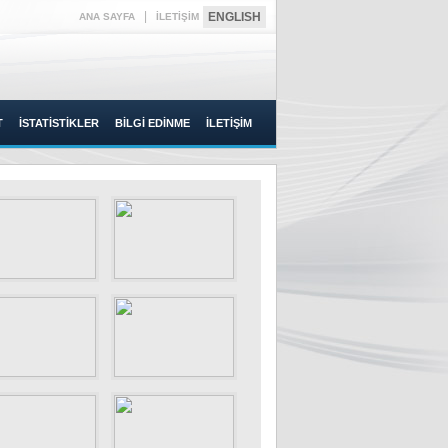
|
ENGLISH
ANA SAYFA
İLETİŞİM
T
İSTATİSTİKLER
BİLGİ EDİNME
İLETİŞİM