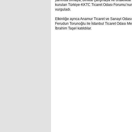
yanında olmaya, birlikte çalışmaya ve ortaklıklar
kurulan Türkiye-KKTC Ticaret Odası Forumu’nun or
vurguladı.
Etkinliğe ayrıca Anamur Ticaret ve Sanayi Oda
Ferudun Torunoğlu ile İstanbul Ticaret Odası M
İbrahim Taşel katıldılar.