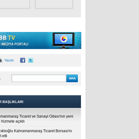
Yazdır
A
R BAŞLIKLARI
manmaraş Ticaret ve Sanayi Odası'nın yeni
 hizmete açıldı
cıklıoğlu Kahramanmaraş Ticaret Borsası'nı
t etti