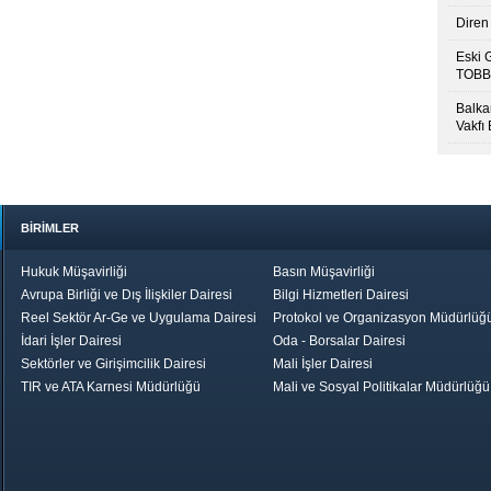
Diren 
Eski 
TOBB’
Balkan
Vakfı
BİRİMLER
Hukuk Müşavirliği
Basın Müşavirliği
Avrupa Birliği ve Dış İlişkiler Dairesi
Bilgi Hizmetleri Dairesi
Reel Sektör Ar-Ge ve Uygulama Dairesi
Protokol ve Organizasyon Müdürlüğ
İdari İşler Dairesi
Oda - Borsalar Dairesi
Sektörler ve Girişimcilik Dairesi
Mali İşler Dairesi
TIR ve ATA Karnesi Müdürlüğü
Mali ve Sosyal Politikalar Müdürlüğü
le TOBB
Ekonomik Rapor
Hizmet Şeref
Daha İyi 
Belgesi ve Plaket
Gelecek, Da
Töreni
Bir Türkiye