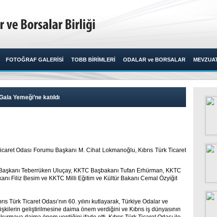
FOTOĞRAF GALERİSİ
TOBB BİRİMLERİ
ODALAR ve BORSALAR
MEVZUA
ala Yemeği’ne katıldı
caret Odası Forumu Başkanı M. Cihat Lokmanoğlu, Kıbrıs Türk Ticaret
s Başkanı Teberrüken Uluçay, KKTC Başbakanı Tufan Erhürman, KKTC
nı Filiz Besim ve KKTC Milli Eğitim ve Kültür Bakanı Cemal Özyiğit
s Türk Ticaret Odası’nın 60. yılını kutlayarak, Türkiye Odalar ve
ilişkilerin geliştirilmesine daima önem verdiğini ve Kıbrıs iş dünyasının