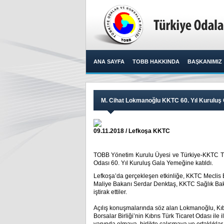
ANA SAYFA
TOBB HAKKINDA
BAŞKANIMIZ
M. Cihat Lokmanoğlu KKTC 60. Yıl Kuruluş G
09.11.2018 / Lefkoşa KKTC
TOBB Yönetim Kurulu Üyesi ve Türkiye-KKTC Ti
Odası 60. Yıl Kuruluş Gala Yemeğine katıldı.​
Lefkoşa’da gerçekleşen etkinliğe, KKTC Mecli
Maliye Bakanı Serdar Denktaş, KKTC Sağlık Baka
iştirak ettiler.
Açılış konuşmalarında söz alan Lokmanoğlu, Kıbrı
Borsalar Birliği’nin Kıbrıs Türk Ticaret Odası ile 