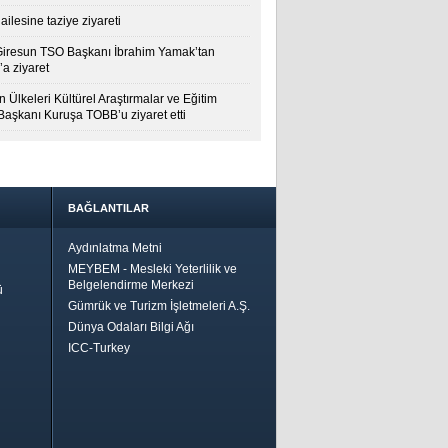
ailesine taziye ziyareti
Giresun TSO Başkanı İbrahim Yamak’tan
a ziyaret
 Ülkeleri Kültürel Araştırmalar ve Eğitim
 Başkanı Kuruşa TOBB’u ziyaret etti
BAĞLANTILAR
Aydınlatma Metni
MEYBEM - Mesleki Yeterlilik ve
Belgelendirme Merkezi
ü
Gümrük ve Turizm İşletmeleri A.Ş.
Dünya Odaları Bilgi Ağı
ICC-Turkey
Bir
ha İyi
 İçin