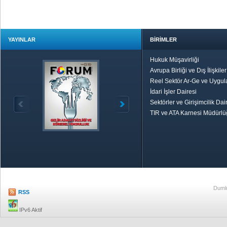
YAYINLAR
BİRİMLER
Hukuk Müşavirliği
Avrupa Birliği ve Dış İlişkile
Reel Sektör Ar-Ge ve Uygul
İdari İşler Dairesi
Sektörler ve Girişimcilik Dai
TIR ve ATA Karnesi Müdürl
Özetle TOBB
Ekonomik R
Dumlu
RSS
IPv6 Aktif