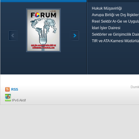
Hukuk Müşavirliği
Avrupa Birliği ve Dış İlişkile
Reel Sektör Ar-Ge ve Uygul
İdari İşler Dairesi
Sektörler ve Girişimcilik Dai
TIR ve ATA Karnesi Müdürl
Özetle TOBB
Ekonomik R
Dumlu
RSS
IPv6 Aktif