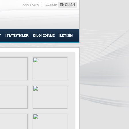
|
ENGLISH
ANA SAYFA
İLETİŞİM
T
İSTATİSTİKLER
BİLGİ EDİNME
İLETİŞİM