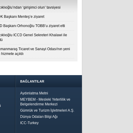
ıklıoğlu’ndan ‘girişimci olun’ tavsiyesi
 Başkanı Menteş’e ziyaret
 Başkanı Orhonoğlu TOBB’u ziyaret etti
cıklıoğlu ICCD Genel Sekreteri Khalawi ile
tü
manmaraş Ticaret ve Sanayi Odası'nın yeni
 hizmete açıldı
BAĞLANTILAR
Aydınlatma Metni
MEYBEM - Mesleki Yeterlilik ve
Belgelendirme Merkezi
ü
Gümrük ve Turizm İşletmeleri A.Ş.
Dünya Odaları Bilgi Ağı
ICC-Turkey