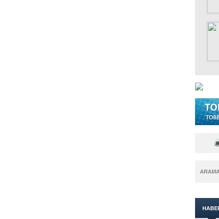
ARAM
HABE