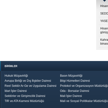
Hisarc
SEDDK
YASED
Hisar
görüş
Kahra
binası
BİRİMLER
Hukuk Müşavirliği
Basın Müşavirliği
Avrupa Birliği ve Dış İlişkiler Dairesi
Bilgi Hizmetleri Dairesi
Reel Sektör Ar-Ge ve Uygulama Dairesi
Protokol ve Organizasyon Müdürlüğ
İdari İşler Dairesi
Oda - Borsalar Dairesi
Sektörler ve Girişimcilik Dairesi
Mali İşler Dairesi
TIR ve ATA Karnesi Müdürlüğü
Mali ve Sosyal Politikalar Müdürlüğü